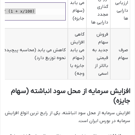
ارزیابی
می یابد
گذاری
دارایی
(سهام
o / (1 + x/100)
مجدد
ها
جایزه)
دارایی ها
فروش
گاهی
سهام
افزایش
صرف
جدید به
می یابد
کاهش می یابد (محاسبه پیچیده تر 
سهام
قیمتی
(سهام
نحوه توزیع دارد)
بالاتر از
جایزه یا
اسمی
وجه)
افزایش سرمایه از محل سود انباشته (سهام
جایزه)
افزایش سرمایه از محل سود انباشته، یکی از رایج ترین انواع افزایش
سرمایه در بورس ایران است.