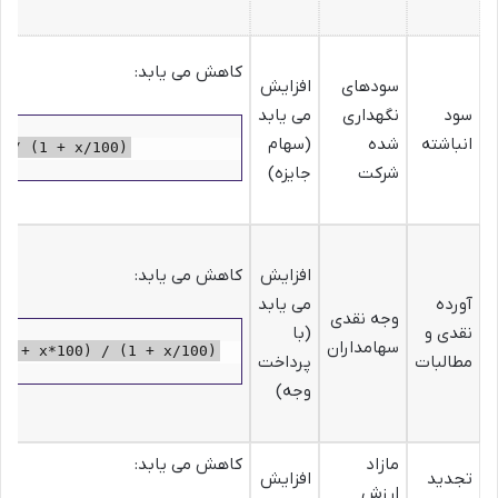
کاهش می یابد:
سودهای
افزایش
سود
نگهداری
می یابد
انباشته
شده
(سهام
o / (1 + x/100)
شرکت
جایزه)
افزایش
کاهش می یابد:
آورده
می یابد
وجه نقدی
نقدی و
(با
سهامداران
Po + x*100) / (1 + x/100)
مطالبات
پرداخت
وجه)
مازاد
کاهش می یابد:
تجدید
افزایش
ارزش