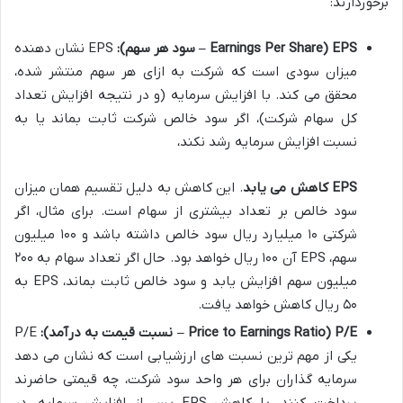
برخوردارند:
EPS (Earnings Per Share – سود هر سهم):
EPS نشان دهنده
میزان سودی است که شرکت به ازای هر سهم منتشر شده،
محقق می کند. با افزایش سرمایه (و در نتیجه افزایش تعداد
کل سهام شرکت)، اگر سود خالص شرکت ثابت بماند یا به
نسبت افزایش سرمایه رشد نکند،
EPS کاهش می یابد
. این کاهش به دلیل تقسیم همان میزان
سود خالص بر تعداد بیشتری از سهام است. برای مثال، اگر
شرکتی ۱۰ میلیارد ریال سود خالص داشته باشد و ۱۰۰ میلیون
سهم، EPS آن ۱۰۰ ریال خواهد بود. حال اگر تعداد سهام به ۲۰۰
میلیون سهم افزایش یابد و سود خالص ثابت بماند، EPS به
۵۰ ریال کاهش خواهد یافت.
P/E (Price to Earnings Ratio – نسبت قیمت به درآمد):
P/E
یکی از مهم ترین نسبت های ارزشیابی است که نشان می دهد
سرمایه گذاران برای هر واحد سود شرکت، چه قیمتی حاضرند
پرداخت کنند. با کاهش EPS پس از افزایش سرمایه، در