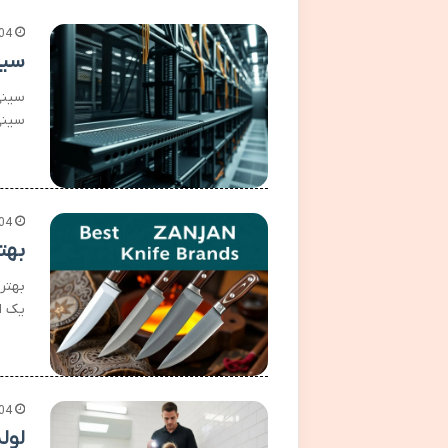
04
سین
سینی
سینی
04
بهت
بهتر
یک اب
04
لول