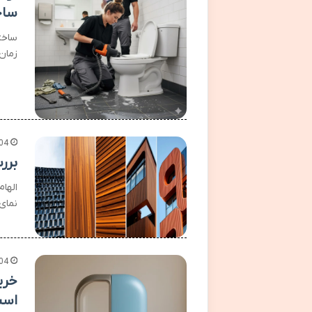
ساخ
ساخت
زمان
04
بررسی ۵ نمای معروف جها
نمای
04
خری
اس