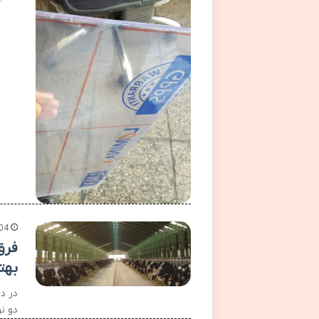
04
فرق
بهت
در د
دو نو