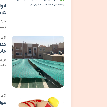
انو
کار
شرکت
وسیع
2 هفته پیش
کدا
مان
بررس
خاصی
2 هفته پیش
عوا