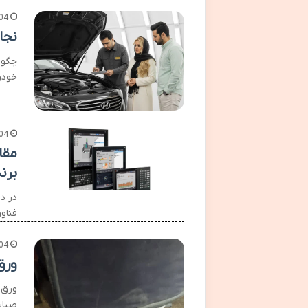
04
نجا
چگون
خودر
04
برن
در د
فناور
04
ورق
ورق 
صنایع