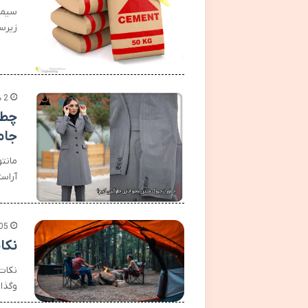
سیما
زیرس
2 هفته پیش
چطو
جام
مانت
آراست
05
نکا
نکات
وگذا