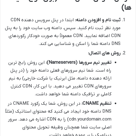
ها)
ثبت نام و افزودن دامنه:
ابتدا در پنل سرویس دهنده CDN
مورد نظر ثبت نام کنید. سپس، دامنه وب سایت خود را به پنل
CDN اضافه نمایید. CDN معمولاً به صورت خودکار رکوردهای
DNS دامنه شما را اسکن و شناسایی می کند.
روش های اتصال:
تغییر نیم سرورها (Nameservers):
این روش رایج ترین
راه است. شما نیم سرورهای فعلی دامنه خود را (در پنل
ارائه دهنده دامنه، مثل ایرنیک یا شرکت خارجی) به نیم
سرورهای CDN تغییر می دهید. با این کار، CDN کنترل
کاملی بر ترافیک دامنه شما خواهد داشت.
تنظیم CNAME:
در این روش، شما یک رکورد CNAME در
DNS دامنه خود ایجاد می کنید که محتوای استاتیک (مثلاً
cdn.yourdomain.com) را به CDN اشاره می دهد. سرور
اصلی سایت شما همچنان وظیفه تحویل محتوای
دینامیک را بر عهده خواهد داشت.