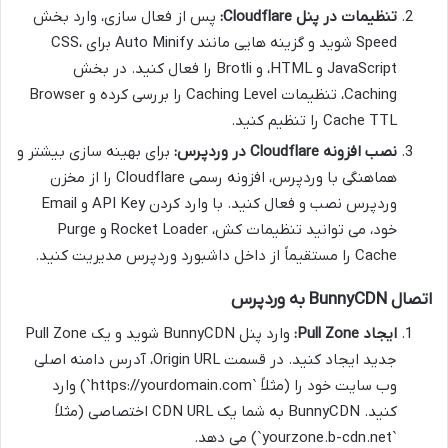
تنظیمات در پنل Cloudflare:
پس از فعال سازی، وارد بخش
Speed شوید و گزینه هایی مانند Auto Minify برای CSS،
JavaScript و HTML، و Brotli را فعال کنید. در بخش
Caching، تنظیمات Caching Level را بررسی کرده و Browser
Cache TTL را تنظیم کنید.
نصب افزونه Cloudflare در وردپرس:
برای بهینه سازی بیشتر و
هماهنگی با وردپرس، افزونه رسمی Cloudflare را از مخزن
وردپرس نصب و فعال کنید. با وارد کردن API Key و Email
خود، می توانید تنظیمات کش، Rocket Loader و Purge
Cache را مستقیماً از داخل داشبورد وردپرس مدیریت کنید.
اتصال BunnyCDN به وردپرس
ایجاد Pull Zone:
وارد پنل BunnyCDN شوید و یک Pull Zone
جدید ایجاد کنید. در قسمت Origin URL، آدرس دامنه اصلی
وب سایت خود را (مثلاً `https://yourdomain.com`) وارد
کنید. BunnyCDN به شما یک CDN URL اختصاصی (مثلاً
`yourzone.b-cdn.net`) می دهد.