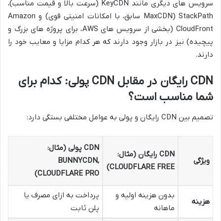
سرویس های دیگری مانند KeyCDN (سرعت بالا و قیمت مناسب)،
StackPath (MaxCDN سابق، با امکانات امنیتی قوی) و Amazon
CloudFront (بخشی از سرویس های AWS، برای پروژه های بزرگ و
پیچیده) نیز در بازار وجود دارند که هر کدام مزایا و معایب خود را
دارند.
CDN رایگان در مقابل CDN پولی: کدام برای
شما مناسب است؟
تصمیم بین CDN رایگان و پولی به عوامل مختلفی بستگی دارد:
CDN پولی (مثال:
CDN رایگان (مثال:
ویژگی
BUNNYCDN,
CLOUDFLARE FREE)
CLOUDFLARE PRO)
بدون هزینه اولیه و
پرداخت به ازای مصرف یا
هزینه
ماهانه
پلن ثابت