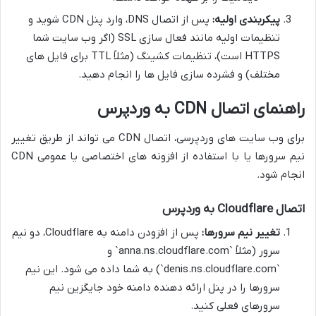
پیکربندی اولیه:
پس از اتصال DNS، وارد پنل CDN شوید و
تنظیمات اولیه مانند فعال سازی SSL (اگر وب سایت شما
HTTPS است)، تنظیمات کشینگ (مثلاً TTL برای فایل های
مختلف) و فشرده سازی فایل ها را انجام دهید.
راهنمای اتصال CDN به وردپرس
برای وب سایت های وردپرسی، اتصال CDN می تواند از طریق تغییر
نیم سرورها یا با استفاده از افزونه های اختصاصی یا عمومی CDN
انجام شود.
اتصال Cloudflare به وردپرس
تغییر نیم سرورها:
پس از افزودن دامنه به Cloudflare، دو نیم
سرور (مثلاً `anna.ns.cloudflare.com` و
`denis.ns.cloudflare.com`) به شما داده می شود. این نیم
سرورها را در پنل ارائه دهنده دامنه خود جایگزین نیم
سرورهای فعلی کنید.