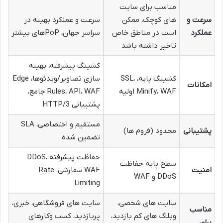
مناسب برای سایت
سرعت و
های کوچک، ممکن
سرعت و عملکرد بهینه در
عملکرد
است در مناطق خاص
سراسر جهان، PoPهای بیشتر
تاخیر داشته باشد
کشینگ پیشرفته، بهینه
کشینگ پایه، SSL،
سازی تصاویر/ویدئوها، Edge
امکانات
Minify، WAF اولیه
Rules، API، WAF جامع،
پشتیبانی HTTP/3
مستقیم و اختصاصی، SLA
پشتیبانی
محدود (فروم ها)
تضمین شده
حفاظت پیشرفته DDoS،
سطح پایه حفاظت
امنیت
WAF سفارشی، Rate
DDoS و WAF
Limiting
سایت های شخصی،
سایت های فروشگاهی، خبری،
مناسب
وبلاگ های کم بازدید،
پربازدید، کسب وکارهای
برای