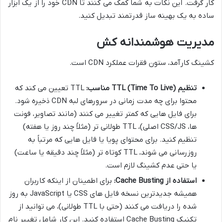
کار گرفت. این نکات به شما کمک می کنند تا CDN خود را از یک ابزار
ساده به یک بهینه ساز قدرتمند تبدیل کنید.
مدیریت هوشمندانه کش
کشینگ کارآمد، ستون فقرات عملکرد CDN است.
تنظیم TTL (Time To Live) مناسب:
TTL تعیین می کند که
محتوا برای چه مدت زمانی در سرورهای لبه CDN ذخیره شود.
برای فایل هایی که کمتر تغییر می کنند (مانند تصاویر، فونت
ها، CSS/JS اصلی)، TTL طولانی تر (مثلاً چند روز یا هفته)
تنظیم کنید. برای محتوای پویا یا فایل هایی که مرتباً به
روزرسانی می شوند، TTL کوتاه تر (مثلاً چند دقیقه یا ساعت)
یا حتی عدم کشینگ لازم است.
استفاده از Cache Busting:
برای اطمینان از اینکه کاربران
همیشه جدیدترین نسخه فایل های CSS یا JavaScript به روز
شده را دریافت می کنند (حتی با TTL طولانی)، می توانید از
تکنیک Cache Busting استفاده کنید. این کار شامل تغییر نام