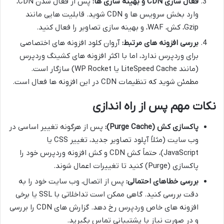
فعال سازی CDN و بهینه سازی ها:
پس از فعال شدن CDN،
وارد بخش سرویس ها و CDN شوید. قابلیت هایی مانند
Gzip، کش، WAF، و بهینه سازی تصاویر را فعال کنید.
بررسی افزونه های مرتبط:
آروان کلود افزونه های اختصاصی
برای وردپرس ندارد، اما با اکثر افزونه های کشینگ وردپرس
(مانند LiteSpeed Cache یا WP Rocket) سازگار است.
مطمئن شوید که تنظیمات CDN در این افزونه ها فعال است.
نکات مهم پس از راه اندازی
پاکسازی کش (Purge Cache):
پس از هرگونه تغییر اساسی در
وب سایت (مثلاً آپلود تصاویر جدید، تغییر CSS یا
JavaScript)، حتماً کش CDN و کش افزونه وردپرس خود را
پاکسازی (Purge) کنید تا تغییرات اعمال شوند.
بررسی خطاهای احتمالی:
پس از اتصال، وب سایت خود را به
دقت بررسی کنید. گاهی ممکن است تداخلاتی با SSL یا برخی
افزونه های خاص وردپرس رخ دهد. گزارش های CDN را بررسی
و در صورت نیاز با پشتیبانی تماس بگیرید.