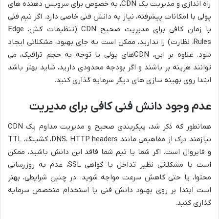
راه اندازی و مدیریت یک CDN، به خصوص برای سرویس دهنده های
پولی با امکانات پیشرفته، نیاز به دانش فنی خاصی دارد. اگر تیم فنی
یا زمان کافی برای مدیریت صحیح CDN (تنظیمات کش، Edge
Rules، نظارت) را ندارید، ممکن است به جای بهبود، مشکلاتی ایجاد
شود. علاوه بر این، CDNهای پولی با توجه به حجم ترافیک، می
توانند هزینه بر باشند و اگر بودجه محدودی دارید، شاید بهتر باشد
ابتدا روی بهینه سازی های دیگر سرمایه گذاری کنید.
عدم وجود دانش فنی کافی برای مدیریت
همانطور که ذکر شد، پیکربندی صحیح و مدیریت مداوم یک CDN
نیازمند درک از مفاهیمی مانند DNS، HTTP headers، کشینگ، TTL
و فایروال است. اگر شما یا تیم شما فاقد این دانش باشید، ممکن
است با مشکلاتی نظیر تداخل با گواهی SSL، عدم به روزرسانی
محتوا، یا حتی کاهش سرعت مواجه شوید. در چنین شرایطی، بهتر
است ابتدا بر روی بهبود دانش فنی یا استخدام متخصص سرمایه
گذاری کنید.