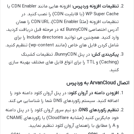
تنظیمات افزونه وردپرس:
افزونه هایی مانند CDN Enabler یا
WP Super Cache (با قابلیت CDN) را نصب کنید. در
تنظیمات افزونه (مثلاً CDN Enabler)، CDN URL را همان
آدرس اختصاصی BunnyCDN که در مرحله قبل دریافت کردید،
وارد کنید. همچنین می توانید Include directories را برای
شامل کردن فایل های خاص (مانند wp-content) تنظیم کنید.
پیکربندی کش:
در پنل BunnyCDN، تنظیمات کشینگ
(Caching) و TTL را برای انواع فایل های مختلف بهینه سازی
کنید.
اتصال ArvanCloud به وردپرس
افزودن دامنه در آروان کلود:
در پنل آروان کلود دامنه خود را
اضافه کنید. سیستم رکوردهای DNS شما را شناسایی می کند.
تنظیم رکوردهای DNS:
دو نیم سرور آروان کلود را در پنل دامنه
خود جایگزین کنید (مشابه Cloudflare) یا رکوردهای CNAME
و A را مطابق با راهنمای آروان کلود تنظیم نمایید.