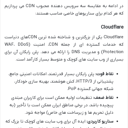
در ادامه به مقایسه سه سرویس دهنده محبوب CDN می پردازیم
که هر کدام برای سناریوهای خاصی مناسب هستند:
Cloudflare
Cloudflare یکی از بزرگترین و شناخته شده ترین CDNهای دنیاست
که خدمات گسترده ای از جمله CDN، امنیت (WAF، DDoS
Protection) و مدیریت DNS را ارائه می دهد. پلن رایگان آن برای
بسیاری از وب سایت های کوچک و متوسط بسیار کارآمد است.
نقاط قوت:
پلن رایگان بسیار قدرتمند، امکانات امنیتی جامع،
پشتیبانی از HTTP/3، کش هوشمند، بهینه سازی خودکار،
شبکه جهانی گسترده PoP.
نقاط ضعف:
تنظیمات اولیه ممکن است برای کاربران مبتدی
پیچیده باشد، در برخی مناطق ایران ممکن است با تأخیر (به
دلیل تحریم ها و زیرساخت های خاص) مواجه شود.
سناریو کاربردی:
ایده آل برای وب سایت های کوچک تا بزرگ که