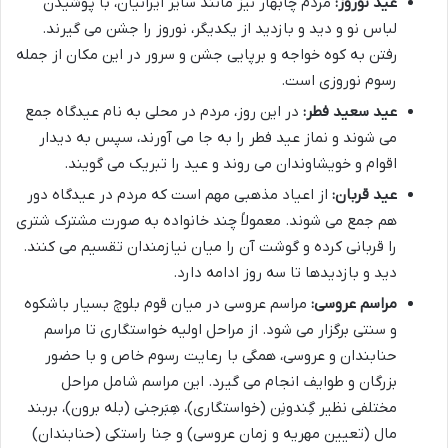
عید نوروز:
مردم چابهار نیز مانند سایر ایرانیان، با پوشیدن
لباس نو و دید و بازدید از یکدیگر، نوروز را جشن می گیرند.
رفتن به کوه خواجه و برپایی جشن و سرور در این مکان از جمله
رسوم نوروزی است.
عید سعید فطر:
در این روز، مردم در محلی به نام عیدگاه جمع
می شوند و نماز عید فطر را به جا می آورند، سپس به دیدار
اقوام و خویشاوندان می روند و عید را تبریک می گویند.
عید قربان:
از اعیاد مذهبی مهم است که مردم در عیدگاه دور
هم جمع می شوند. معمولاً چند خانواده به صورت مشترک شتری
را قربانی کرده و گوشت آن را میان نیازمندان تقسیم می کنند.
دید و بازدیدها تا سه روز ادامه دارد.
مراسم عروسی:
مراسم عروسی در میان قوم بلوچ بسیار باشکوه
و سنتی برگزار می شود. از مراحل اولیه خواستگاری تا مراسم
حنابندان و عروسی، همگی با رعایت رسوم خاص و با حضور
بزرگان و طوایف انجام می گیرد. این مراسم شامل مراحل
مختلفی نظیر گِندونِن (خواستگاری)، هِبَرجنی (بله برون)، بربند
مال (تعیین مهریه و زمان عروسی) و حِنا راستکی (حنابندان)