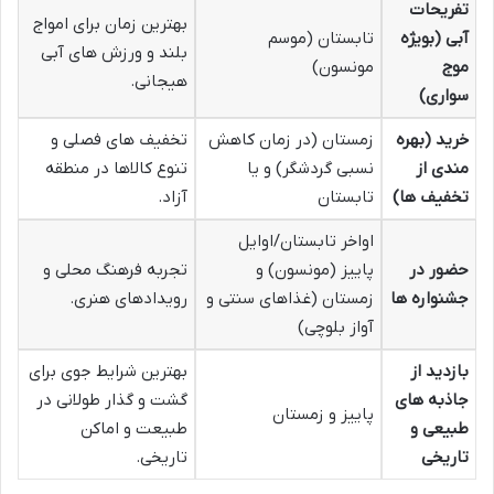
تفریحات
بهترین زمان برای امواج
آبی (بویژه
تابستان (موسم
بلند و ورزش های آبی
موج
مونسون)
هیجانی.
سواری)
خرید (بهره
زمستان (در زمان کاهش
تخفیف های فصلی و
مندی از
نسبی گردشگر) و یا
تنوع کالاها در منطقه
تخفیف ها)
تابستان
آزاد.
اواخر تابستان/اوایل
حضور در
پاییز (مونسون) و
تجربه فرهنگ محلی و
جشنواره ها
زمستان (غذاهای سنتی و
رویدادهای هنری.
آواز بلوچی)
بازدید از
بهترین شرایط جوی برای
جاذبه های
گشت و گذار طولانی در
پاییز و زمستان
طبیعی و
طبیعت و اماکن
تاریخی
تاریخی.