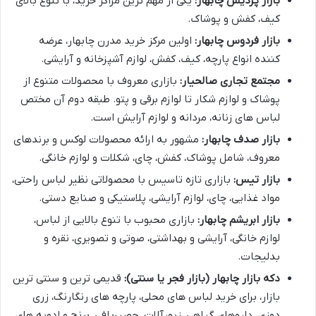
بازار پردیس چابهار:
یکی از مهم ترین مراکز خرید، با تنوع بالای
کیف، کفش و پوشاک.
بازار فردوس چابهار:
اولین مرکز خرید مدرن چابهار، عرضه
کننده انواع پارچه، کیف، کفش، لوازم آشپزخانه و آرایشی.
مجتمع تجاری صالحیار:
بازاری معروف با محصولات متنوع از
پوشاک و لوازم شکار تا لوازم برقی و پتو. طبقه دوم آن مختص
لباس های زنانه، مردانه و لوازم آرایش است.
بازار صدف چابهار:
مشهور به ارائه محصولات لوکس و برندهای
معروف، شامل پوشاک، کفش، چای، شکلات و لوازم خانگی.
بازار تیس:
بازاری تازه تاسیس با محصولاتی نظیر لباس راحتی،
مواد غذایی، چای، لوازم آرایشی، پلاستیکی و صنایع دستی.
بازار ابریشم چابهار:
بازاری محبوب با تنوع بالایی از لباس،
لوازم خانگی، آرایشی و بهداشتی، صوتی و تصویری، نقره و
بدلیجات.
دکه بازار چابهار (بازار فجر یا سنتی):
قدیمی ترین و سنتی ترین
بازار، برای خرید لباس های محلی، پارچه های رنگارنگ، زری
دوزی، داروهای گیاهی، زیورآلات، حصیربافی، برنج و ادویه های