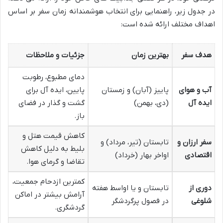
در جدول زیر، راهنمایی برای انتخاب هوشمندانه زمان سفر بر اساس
اهداف مختلف ارائه شده است:
هدف سفر
بهترین زمان
جزئیات و ملاحظات
دمای مطبوع، رطوبت
آب و هوای
پاییز (آبان) و زمستان
پایین، ایده آل برای
ایده آل
(دی، بهمن)
گشت و گذار در فضای
باز.
کاهش قیمت هتل و
سفر ارزان و
تابستان (تیر، مرداد) و
بلیط به دلیل کاهش
اقتصادی
اواخر بهار (خرداد)
تقاضا و گرمای هوا.
کمترین ازدحام جمعیت،
دوری از
تابستان و یا اواسط هفته
آرامش بیشتر در اماکن
شلوغی
در فصول پرگردشگر
گردشگری.