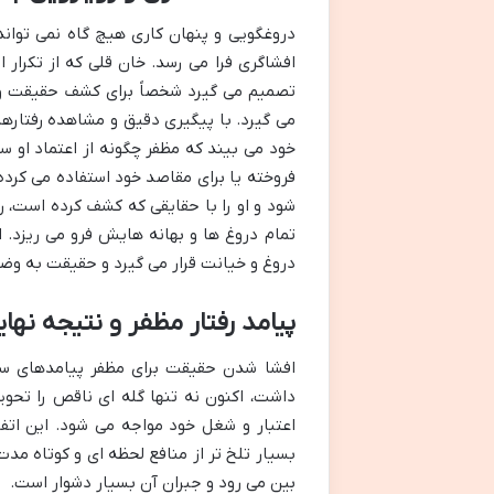
دروغگویی و پنهان کاری هیچ گاه نمی تواند 
افشاگری فرا می رسد. خان قلی که از تکرار
تصمیم می گیرد شخصاً برای کشف حقیقت وار
می گیرد. با پیگیری دقیق و مشاهده رفتارها
خود می بیند که مظفر چگونه از اعتماد او سو
فروخته یا برای مقاصد خود استفاده می کرده
شود و او را با حقایقی که کشف کرده است، ر
تمام دروغ ها و بهانه هایش فرو می ریزد. 
دروغ و خیانت قرار می گیرد و حقیقت به وض
پیامد رفتار مظفر و نتیجه نها
افشا شدن حقیقت برای مظفر پیامدهای سنگ
داشت، اکنون نه تنها گله ای ناقص را تحو
اعتبار و شغل خود مواجه می شود. این ات
بسیار تلخ تر از منافع لحظه ای و کوتاه مد
بین می رود و جبران آن بسیار دشوار است.