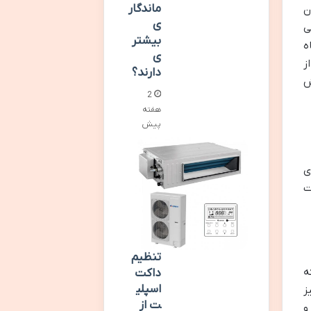
ماندگار
ن
ی
ی
بیشتر
ه
ی
ز
دارند؟
ش
2
هفته
پیش
ی
ت
تنظیم
ه
داکت
اسپلی
ز
ت از
و