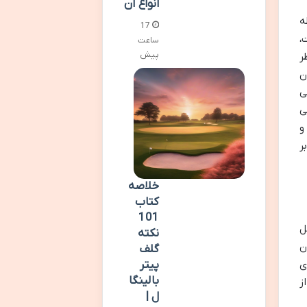
انواع آن
ه
17
،
ساعت
پیش
ر
ن
ی
ی
و
ر
خلاصه
کتاب
101
ل
نکته
ن
گلف
پیتر
ی
بالینگا
ز
ل |