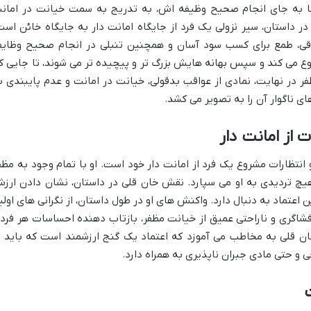
 اما به جای انجام صحیح وظیفه اش، به تدریج به سمت خیانت در امان
استان، سیر نزولی یک فرد از جایگاه امانت دار به جایگاه خائن است
لاقی، طمع برای کسب سود آسان و همچنین تنبلی در انجام صحیح وظای
وع می کند و سپس بهانه هایش بزرگ تر و پیچیده تر می شوند، تا جایی ک
 در نهایت، نمادی از عواقب بدقولی، خیانت در امانت و عدم پایبندی ب
ی ناگوار آن را به تصویر می کشد.
ت از امانت دار
 انتظارات مشروع یک فرد از امانت دار خود است. او با تمام وجود به مظف
 هیچ تردیدی به او می سپارد. نقش خان قلی در داستان، نشان دادن ارز
 اعتماد به دنبال دارد. واکنش های او در طول داستان، از نگرانی های اولی
شاگری و ناراحتی عمیق از خیانت مظفر، بازتاب دهنده احساسات هر فرد
قلی به مخاطب می آموزد که اعتماد یک گنج ارزشمند است که باید ب
 و حتی مادی جبران ناپذیری به همراه دارد.
ت