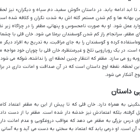
تا ابد ادامه یابد. در داستان «گوش سفید، دم سیاه و دیگران» نیز لحظ
 این بهانه ها و کم شدن مستمر گله اش به شدت نگران و کلافه شده است
د عمل شود. او به صورت نامحسوس و پنهانی، مظفر را در چراگاه زیر نظ
ی مظفر، سرانجام راز کم شدن گوسفندان برملا می شود. خان قلی با چشما
ءاستفاده کرده و گوسفندان را به جای مراقبت، به تدریج به افراد دیگر م
 است. در یک رویارویی تلخ و غیرمنتظره، خان قلی با چوپان خود مواجه م
وبه رو می سازد. مظفر که انتظار چنین لحظه ای را نداشته، شوکه می شود 
این لحظه، نقطه اوج داستان است که در آن صداقت و امانت داری در براب
وح آشکار می شود.
یی داستان
ینی به همراه دارد. خان قلی که تا پیش از این به مظفر اعتماد کام
یل گرفته، بلکه اعتمادش نیز خدشه دار شده است. مظفر با از دست داد
فاق درس بزرگی به مظفر می دهد که عواقب دروغگویی و عدم امانت دار
ت آن است. او درمی یابد که اعتماد به سختی به دست می آید و به آسانی ا