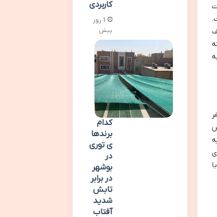
کاربردی
ت
.
1 روز
پیش
ف
ه
ه
ر
کدام
ش
برندها
ه
ی توری
ی
در
ا
بوشهر
در برابر
تابش
شدید
آفتاب