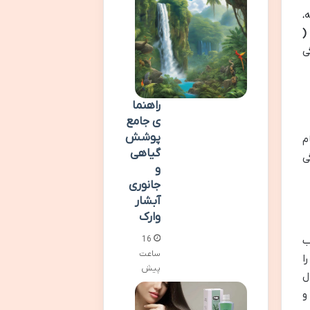
،
(
ی
راهنما
ی جامع
پوشش
م
گیاهی
ی
و
جانوری
آبشار
وارک
ب
16
ساعت
ا
پیش
ل
و