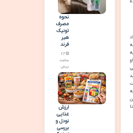
ه
نحوه
مصرف
تونیک
د
هیر
فرند
ه
ه
17
و
ساعت
پیش
ی
د
ت
ه
ن
ا
ارزش
غذایی
نودل و
بررسی