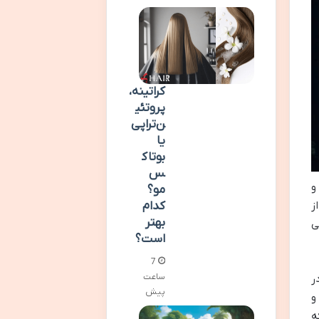
کراتینه،
پروتئی
ن‌تراپی
یا
بوتاک
س
و
مو؟
کدام
ز
بهتر
ی
است؟
7
ساعت
ر
پیش
و
ه