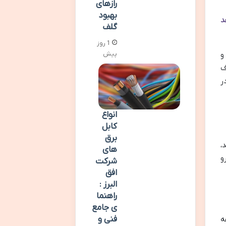
رازهای
بهبود
د
گلف
1 روز
پیش
و
ف
ر
انواع
کابل
برق
،
های
و
شرکت
افق
البرز :
راهنما
ی جامع
فنی و
ه