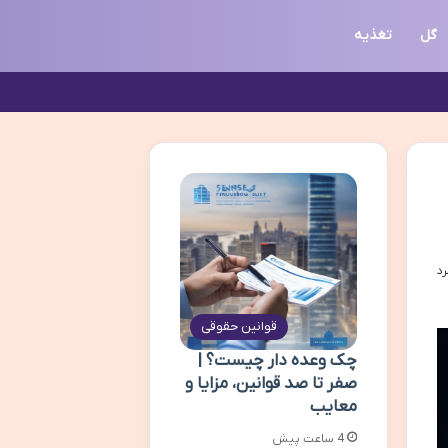
گل
تغذیه
قوانین حقوقی
چک وعده دار چیست؟ |
صفر تا صد قوانین، مزایا و
معایب
4 ساعت پیش