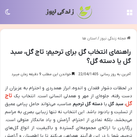
منو
تغی
مجله زندگی نیوز
/
استان ها
راهنمای انتخاب گل برای ترحیم: تاج گل، سبد
گل یا دسته گل؟
آخرین به روز رسانی: 22/04/1405
خواندن این مطلب 9 دقیقه زمان میبرد
در لحظات دشوار فقدان و اندوه، ابراز همدردی و احترام به عزیزان از
تاج
دست رفته، جلوه‌ای از مهر و همدلی انسانی است. انتخاب یک
گل
،
سبد گل
یا
دسته گل ترحیم
مناسب، می‌تواند حامل پیامی عمیق
از تسلیت و یادبود باشد. این انتخاب نه تنها زیبایی بصری به مراسم
می‌بخشد، بلکه نمادی از احترام، آرامش و یاد ماندگار متوفی است.
رزگاردن با ارائه‌ی مجموعه‌ای گسترده و باکیفیت از انواع گل‌های
ترحیم، شما را در این فرآیند همراهی می‌کند تا با اطمینان و آرامش