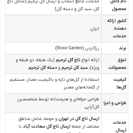
نام کامل
خدمات جامع انتخاب و ارسال گل ترحیم (شامل تاج
محصول
گل، سبد گل و دسته گل)
کشور ارائه
دهنده
ایران
خدمات
برند
رزگاردن (Rose Garden)
تنوع
ارائه انواع
تاج گل ترحیم
(یک طبقه، دو طبقه و
محصولات
ویژه)،
سبد گل ترحیم
و
دسته گل ترحیم
کیفیت
استفاده از گل‌های تازه و باکیفیت ممتاز، مستقیم
گل‌ها
از گلخانه‌های معتبر
طراحی حرفه‌ای و هنرمندانه توسط متخصصین
طراحی و اجرا
گل‌آرایی
ارسال تاج گل در تهران
و حومه، شامل مناطق
خدمات
مختلف از جمله
ارسال تاج گل سعادت آباد
با
ارسال