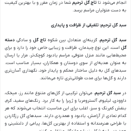
انجام می‌شود تا
تاج گل ترحیم
شما در زمان مقرر و با بهترین کیفیت
به دست متولیان مراسم برسد.
سبد گل ترحیم: تلفیقی از ظرافت و پایداری
سبد گل ترحیم
، گزینه‌ای متعادل بین شکوه
تاج گل
و سادگی
دسته
گل
است. این نوع چیدمان، ظرافت و زیبایی خاص خود را دارد و برای
محیط‌هایی مانند منزل متوفی، مراسم یادبود کوچک‌تر، مزار یا ارسال
به عنوان هدیه‌ای از سوی دوستان و همکاران، بسیار مناسب است.
سبدهای گل به دلیل ساختار محکم و پایدار خود، نگهداری آسان‌تری
دارند و گل‌ها برای مدت طولانی‌تری تازه می‌مانند.
در
سبد گل ترحیم
، می‌توان ترکیبی از گل‌های متنوع مانند رز، میخک،
داوودی، لیلیوم، آلسترومریا و ژربرا را به کار برد. رنگ‌های سفید، کرم،
بنفش کم‌رنگ و سبز، اغلب برای این مناسبت انتخاب می‌شوند که هر
کدام نمادی از آرامش، یادبود و همدردی دارند. سبدهای گل رزگاردن
با طراحی هنرمندانه و استفاده از بهترین گل‌ها، پیامی از دلنشینی و
همدردی را به شکلی زیبا و ماندگار منتقل می‌کنند.