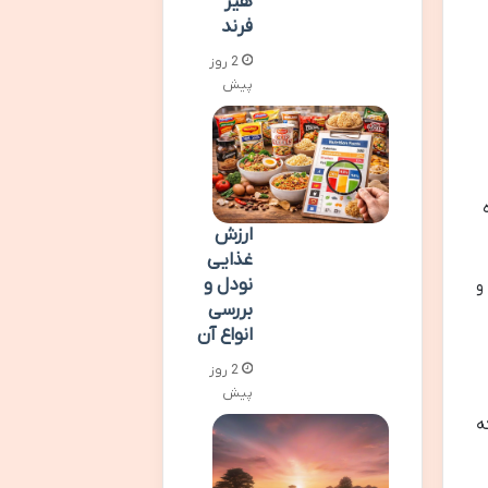
هیر
فرند
2 روز
پیش
ارزش
غذایی
نودل و
و
بررسی
انواع آن
2 روز
پیش
ه