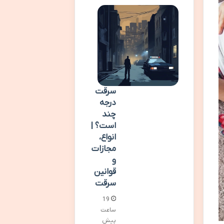
سرقت
درجه
چند
است؟ |
انواع،
مجازات
و
قوانین
سرقت
19
ساعت
پیش