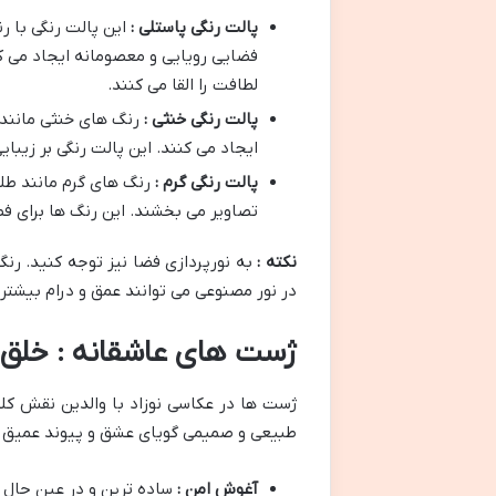
پالت رنگی پاستلی :
این پالت رنگی با 
فضایی رویایی و معصومانه ایجاد می ک
لطافت را القا می کنند.
پالت رنگی خنثی :
رنگ های خنثی مانند
ایجاد می کنند. این پالت رنگی بر زیبای
پالت رنگی گرم :
رنگ های گرم مانند طلا
تصاویر می بخشند. این رنگ ها برای ف
نکته :
به نورپردازی فضا نیز توجه کنید. رن
در نور مصنوعی می توانند عمق و درام بیشتر
ژست های عاشقانه : خلق
ژست ها در عکاسی نوزاد با والدین نقش کلی
طبیعی و صمیمی گویای عشق و پیوند عمیق بی
آغوش امن :
ساده ترین و در عین حال ز