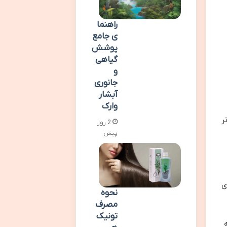
راهنما
ی جامع
پوشش
گیاهی
و
جانوری
آبشار
وارک
ر
2 روز
پیش
ی
نحوه
مصرف
تونیک