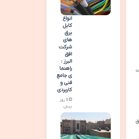
انواع
کابل
برق
های
شرکت
افق
البرز :
راهنما
ت
ی جامع
فنی و
کاربردی
3 روز
پیش
ق