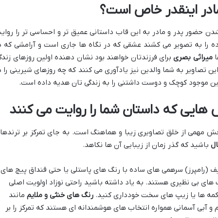
 مادر اینقدر خاص است؟
دن حضور پدر و مادر به این قاب داستانی عمیق تر و احساسی تر را روای
ده را به تصویر می کشند عشقی که در نگاه ها جاری است و آرامشی که د
ا
میراثی بصری
برای فرزندتان خواهند بود نشان دهنده اولین روزهای زندگ
این تصاویر به شما والدین نیز یادآوری می کنند که چه روزهای شیرینی را د
این موجود کوچک و دوست داشتنی را به زندگی تان هدیه داده است.
س هایی که داستان شما را روایت می کنند
خش مهمی از خلق تصاویری زیبا و هماهنگ است. به جای تمرکز بر ترندها
ال
باشید که گذر زمان از زیبایی آن ها نکاهد.
ف (رامپرز) سرهمی های ساده با رنگ های پاستلی یا حتی قنداق پیچ های
های بی نظیری هستند. به یاد داشته باشید راحتی نوزاد اولویت اصلی
دکمه ها یا زیپ های سخت خودداری کنید.
رنگ های خنثی و ملایم
مانند
 آبی آسمانی همواره انتخاب های هوشمندانه ای هستند که تمرکز را بر