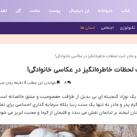
کتاب
داروخانه
ارز دیجیتال
پوست
ساعت
گل
تغذ
تکنولوژی
اجتماعی
استان ها
 و مادر؛ ثبت لحظات خاطره‌انگیز در عکاسی خانوادگی!
ت لحظات خاطره‌انگیز در عکاسی خانوادگی!
4
خواندن این مطلب 8 دقیقه زمان میبرد
 یک نوزاد گنجینه ای بی بدیل از ظرافت معصومیت و عشق خالصانه است
م پدر و مادر نه تنها یک سنت زیبا بلکه سرمایه گذاری احساسی برای تما
ن لبخند بر لبانمان نقش می بندد و قلبمان از گرما و محبت لبریز می شود