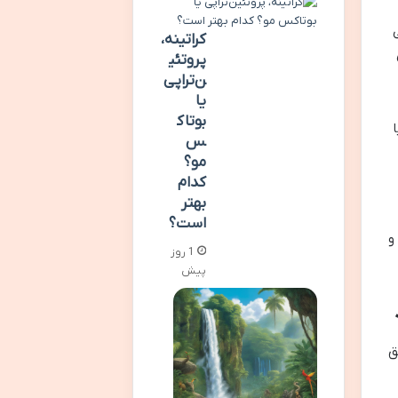
کراتینه،
پروتئی
ن‌تراپی
یا
بوتاک
س
مو؟
کدام
بهتر
است؟
و
1 روز
پیش
ق