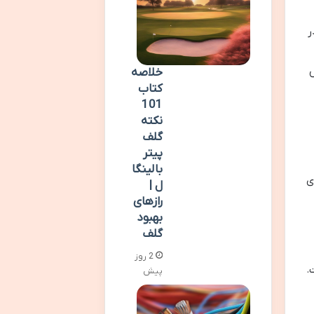
ر
ش
خلاصه
کتاب
101
نکته
گلف
پیتر
بالینگا
ی
ل |
رازهای
بهبود
گلف
2 روز
.
پیش