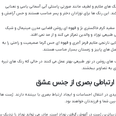
رنگ های ملایم و لطیف مانند صورتی پاستلی آبی آسمانی یاسی و نعنایی
ند. این رنگ ها برای نوزادان دختر و پسر مناسب هستند و حس آرامش و
 سفید کرم خاکستری بژ و قهوه ای روشن فضایی مدرن مینیمال و شیک
ی طبیعی نوزاد و والدین تمرکز می کند و از مد نمی افتد.
یی نارنجی ملایم قرمز آجری و قهوه ای حس گرما صمیمیت و راحتی را به
صل های پاییز و زمستان بسیار مناسب هستند.
گ های روشن در نور طبیعی بهتر عمل می کنند در حالی که رنگ های تیره ت
ی به تصاویر ببخشند.
 ارتباطی بصری از جنس عشق
دی در انتقال احساسات و ایجاد ارتباط بصری با بیننده دارند. ژست ها
ن شما و فرزندتان خواهند بود.
یباترین ژست در آغوش گرفتن نوزاد است. مادر می تواند نوزاد را نزدیک به