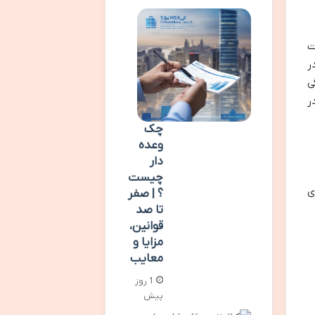
ت
ر
ی
ر
چک
وعده
دار
چیست
ی
؟ | صفر
تا صد
قوانین،
مزایا و
معایب
1 روز
پیش