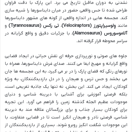
نشدنی به دوران ماقبل تاریخ می برد. این پارک با دقت فراوان
طراحی شده تا حس واقعی حضور در میان دایناسورها را شبیه سازی
کند. مجسمه هایی در اندازه واقعی از گونه های مشهور دایناسورها
مانند
وِلوسیراپتورز (Velociraptors)
،
تی رکس (Tyrannosaurus)
و
آلاموسوروس (Alamosaurus)
، با جزئیات دقیق و واقع گرایانه در
سراسر محوطه قرار گرفته اند.
جلوه های صوتی و نورپردازی حرفه ای نقش حیاتی در ایجاد فضایی
واقع گرایانه و مهیج ایفا می کنند. صدای غرش دایناسورها، همراه با
نورهای رنگی که فضای پارک را در بر می گیرد، به این مجسمه ها جان
می بخشد و حس ترس و هیجان را در دل بازدیدکنندگان، به ویژه
کودکان، ایجاد می کند. این بخش، نه تنها یک جاذبه تفریحی است،
بلکه فرصتی آموزشی برای آشنایی با دیرینه شناسی و دنیای
موجودات عظیم الجثه گذشته زمین را فراهم می آورد. این تجربه
برای کودکان بسیار جذاب و برای بزرگسالان علاقه مند به دیرینه
شناسی، فرصتی نادر و هیجان انگیز است تا در فضایی متفاوت، با
این موجودات شگفت انگیز روبرو شوند. بسیاری از بازدیدکنندگان از