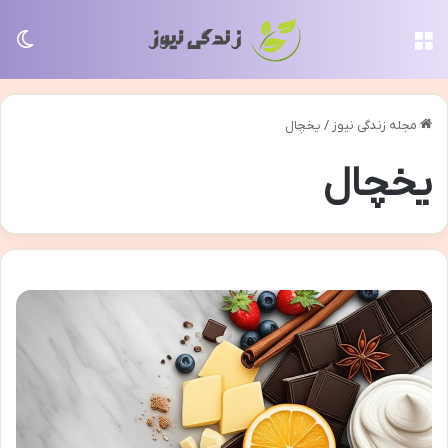
منو
تغی
مجله زندگی نیوز
/
یخچال
یخچال