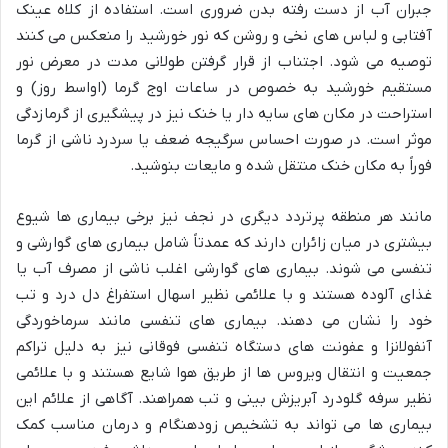
جبران آب از دست رفته بدن ضروری است. استفاده از کلاه عینک
آفتابی و لباس های نخی و روشن که نور خورشید را منعکس می کنند
توصیه می شود. اجتناب از قرار گرفتن طولانی مدت در معرض نور
مستقیم خورشید به خصوص در ساعات اوج گرما (اواسط روز) و
استراحت در مکان های سایه دار یا خنک نیز در پیشگیری از گرمازدگی
موثر است. در صورت احساس سرگیجه ضعف یا سردرد ناشی از گرما
فوراً به مکان خنک منتقل شده و مایعات بنوشید.
مانند هر منطقه پرتردد دیگری در نجف نیز برخی بیماری ها شیوع
بیشتری در میان زائران دارند که عمدتاً شامل بیماری های گوارشی و
تنفسی می شوند. بیماری های گوارشی اغلب ناشی از مصرف آب یا
غذای آلوده هستند و با علائمی نظیر اسهال استفراغ دل درد و تب
خود را نشان می دهند. بیماری های تنفسی مانند سرماخوردگی
آنفولانزا و عفونت های دستگاه تنفسی فوقانی نیز به دلیل تراکم
جمعیت و انتقال ویروس ها از طریق هوا شایع هستند و با علائمی
نظیر سرفه گلودرد آبریزش بینی و تب همراهند. آگاهی از علائم این
بیماری ها می تواند به تشخیص زودهنگام و درمان مناسب کمک