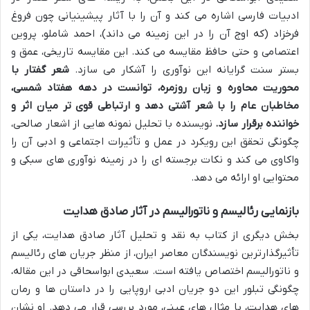
ادبیات فارسی اشاره می کند و آن را با آثار پیشینیانی چون فروغ
فرخزاد (که اوج آن را در این زمینه می داند)، احمد شاملو، پروین
اعتصامی و حتی حافظ مقایسه می کند. این مقایسه تاریخی، عمق و
بستر سنت گرایانه این نوآوری را آشکار می سازد.
شعر گفتار با
محوریت محاوره و زبان روزمره، توانست در دهه هفتاد شمسی،
مخاطبان عام را با شعر آشتی دهد و ارتباطی قوی تر میان اثر و
خواننده برقرار سازد.
نویسنده با تحلیل نمونه هایی از اشعار صالحی،
چگونگی تحقق این رویکرد در عمل و تأثیرات اجتماعی و ادبی آن را
واکاوی می کند و نکات برجسته ای را در زمینه نوآوری های سبکی و
محتوایی او ارائه می دهد.
بازنمایی رئالیسم و ناتورالیسم در آثار صادق هدایت
بخش دیگری از کتاب به نقد و تحلیل آثار صادق هدایت، یکی از
تأثیرگذارترین نویسندگان معاصر ایران، از منظر جریان های رئالیسم
و ناتورالیسم اختصاص یافته است. سعیدی ابواسحاقی در این مقاله،
چگونگی تبلور این دو جریان ادبی اروپایی را در داستان ها و رمان
های هدایت، با مثال های عینی، مورد بررسی قرار می دهد. او نشان