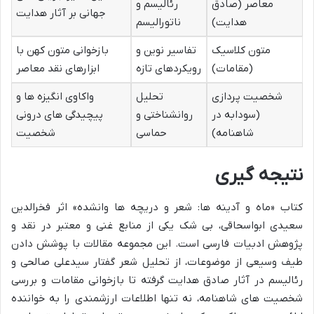
معاصر (صادق
رئالیسم و
جهانی بر آثار هدایت
هدایت)
ناتورالیسم
متون کلاسیک
تفاسیر نوین و
بازخوانی متون کهن با
(مقامات)
رویکردهای تازه
ابزارهای نقد معاصر
شخصیت پردازی
تحلیل
واکاوی انگیزه ها و
(سودابه در
روانشناختی و
پیچیدگی های درونی
شاهنامه)
حماسی
شخصیت
نتیجه گیری
کتاب «ماه و آدینه ها: شعر و دریچه ها وانشده» اثر فخرالدین
سعیدی ابواسحاقی، بی شک یکی از منابع غنی و معتبر در نقد و
پژوهش ادبیات فارسی است. این مجموعه مقالات با پوشش دادن
طیف وسیعی از موضوعات، از تحلیل شعر گفتار سیدعلی صالحی و
رئالیسم در آثار صادق هدایت گرفته تا بازخوانی مقامات و بررسی
شخصیت های شاهنامه، نه تنها اطلاعات ارزشمندی را به خواننده