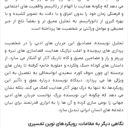
می دهد که چگونه هدایت با الهام از رئالیسم، واقعیت های اجتماعی
و فرهنگی زمان خود را بدون اغراق و با دقت به تصویر کشیده و با
بهره گیری از ناتورالیسم، به تحلیل عمیق تر و بعضاً تلخ از جبر
محیطی و عوامل وراثتی بر شخصیت ها پرداخته است.
تحلیل نویسنده، مصادیق این جریان های ادبی را در شخصیت
پردازی های پیچیده و اغلب تراژیک هدایت، فضاسازی های تیره و
پررمز و راز و مضامین عمیق و گاه تاریک آثار او آشکار می سازد. از
داستان های کوتاه «سگ ولگرد» و «علویه خانم» گرفته تا رمان های
برجسته ای چون «بوف کور»، سعیدی ابواسحاقی به تفصیل به این
ویژگی ها می پردازد. دیدگاه نویسنده درباره عمق و تأثیر این
رویکردها، نه تنها به درک بهتر آثار هدایت کمک می کند، بلکه نشان
می دهد که چگونه این نویسنده بزرگ توانست جریان های ادبی
جهانی را بومی سازی کرده و آن ها را به ابزاری قدرتمند برای بیان
دغدغه های انسان ایرانی تبدیل سازد.
نگاهی دیگر به مقامات: رویکردهای نوین تفسیری