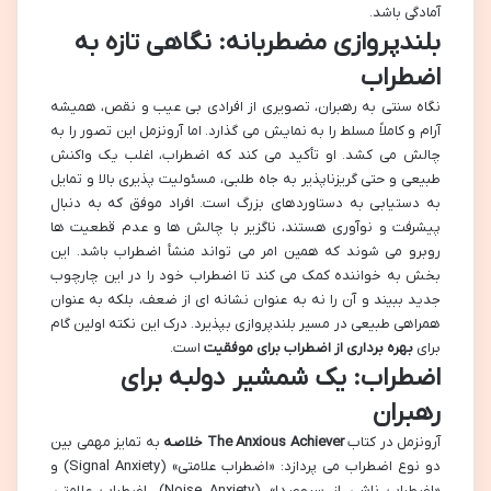
آمادگی باشد.
بلندپروازی مضطربانه: نگاهی تازه به
اضطراب
نگاه سنتی به رهبران، تصویری از افرادی بی عیب و نقص، همیشه
آرام و کاملاً مسلط را به نمایش می گذارد. اما آرونزمل این تصور را به
چالش می کشد. او تأکید می کند که اضطراب، اغلب یک واکنش
طبیعی و حتی گریزناپذیر به جاه طلبی، مسئولیت پذیری بالا و تمایل
به دستیابی به دستاوردهای بزرگ است. افراد موفق که به دنبال
پیشرفت و نوآوری هستند، ناگزیر با چالش ها و عدم قطعیت ها
روبرو می شوند که همین امر می تواند منشأ اضطراب باشد. این
بخش به خواننده کمک می کند تا اضطراب خود را در این چارچوب
جدید ببیند و آن را نه به عنوان نشانه ای از ضعف، بلکه به عنوان
همراهی طبیعی در مسیر بلندپروازی بپذیرد. درک این نکته اولین گام
برای
بهره برداری از اضطراب برای موفقیت
است.
اضطراب: یک شمشیر دولبه برای
رهبران
آرونزمل در کتاب
The Anxious Achiever خلاصه
به تمایز مهمی بین
دو نوع اضطراب می پردازد: «اضطراب علامتی» (Signal Anxiety) و
«اضطراب ناشی از سروصدا» (Noise Anxiety). اضطراب علامتی،