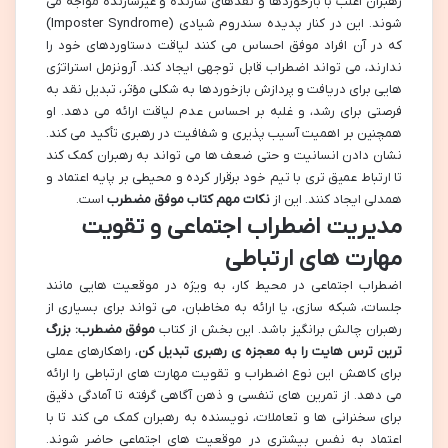
رهبران اغلب با بازخوردها و نقدهای سازنده و غیرسازنده مواجه می
شوند. این در کنار پدیده سندروم شیادی (Imposter Syndrome)
که در آن افراد موفق احساس می کنند لیاقت دستاوردهای خود را
ندارند، می تواند اضطراب قابل توجهی ایجاد کند. آرونزمل استراتژی
هایی برای دریافت و پردازش بازخوردها به شکلی مؤثر، تبدیل نقد به
فرصتی برای رشد، و غلبه بر احساس عدم لیاقت ارائه می دهد. او
همچنین بر اهمیت آسیب پذیری و شفافیت در رهبری تأکید می کند.
نشان دادن انسانیت و حتی ضعف ها می تواند به رهبران کمک کند
تا ارتباط عمیق تری با تیم خود برقرار کرده و محیطی بر پایه اعتماد و
همدلی ایجاد کنند. این از
نکات مهم کتاب موفق مضطرب
است.
مدیریت اضطراب اجتماعی و تقویت
مهارت های ارتباطی
اضطراب اجتماعی در محیط کار، به ویژه در موقعیت هایی مانند
جلسات، شبکه سازی، یا ارائه به مخاطبان، می تواند برای بسیاری از
رهبران چالش برانگیز باشد. این بخش از کتاب
موفق مضطرب: بزرگ
ترین ترس هایت را به معجزه ی رهبری تبدیل کن
، راهکارهای عملی
برای کاهش این نوع اضطراب و تقویت مهارت های ارتباطی را ارائه
می دهد. از تمرین های تنفسی و ذهن آگاهی گرفته تا آمادگی دقیق
برای سخنرانی ها و تعاملات، نویسنده به رهبران کمک می کند تا با
اعتماد به نفس بیشتری در موقعیت های اجتماعی حاضر شوند.