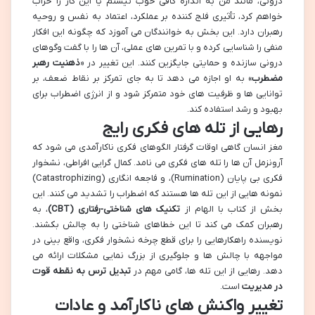
درونی، مانند من به اندازه کافی خوب نیستم یا این کار را خراب
خواهم کرد، تأثیری فلج کننده بر عملکرد، اعتماد به نفس و روحیه
رهبران دارد. این بخش به خوانندگان می آموزد که چگونه این افکار
منفی را شناسایی کرده و با تمرین های عملی، آن ها را با گفت وگوهای
درونی سازنده و حمایتی جایگزین کنند. این تغییر در «
ذهنیت رهبر
مضطرب
» به او اجازه می دهد تا به جای تمرکز بر نقاط ضعف، بر
توانایی ها و ظرفیت های خود متمرکز شود و از انرژی اضطراب برای
بهبود و رشد استفاده کند.
رهایی از تله های فکری رایج
مغز انسان گاهی اوقات گرفتار الگوهای فکری ناکارآمدی می شود که
آرونزمل آن ها را تله های فکری می نامد. کمال گرایی افراطی، نشخوار
فکری بی پایان (Rumination)، و فاجعه انگاری (Catastrophizing)
نمونه هایی از این تله ها هستند که اضطراب را تشدید می کنند. این
بخش از کتاب با الهام از
تکنیک های شناختی-رفتاری (CBT)
، به
رهبران کمک می کند تا این خطاهای شناختی را به چالش بکشند.
نویسنده راهکارهایی را برای قطع چرخه نشخوار فکری، واقع بینی در
مواجهه با چالش ها و جلوگیری از بزرگ نمایی مشکلات ارائه می
دهد. رهایی از این تله ها، گامی مهم در
تبدیل ترس به نقطه قوت
در مدیریت
است.
تغییر واکنش های ناکارآمد و عادات