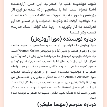
شود. موفقیت اغلب با اضطراب، این حس آزاردهنده
آشنا همراه است. اما با مفاهیم ارائه شده در این اثر
پژوهش محور که به صورت صادقانه بیان شده است
یاد خواهید گرفت که چگونه اضطراب را در مسیر هدفی
قدرتمند به کار بگیرید.» – ریتا مک گراث، استاد مدرسه
کسب وکار کلمبیا
درباره نویسنده (مورا آرونزمل)
مورا آرونزمل یک کارآفرین، نویسنده و متخصص در حوزه سلامت
روان و رهبری است. او بنیان گذار و مدیرعامل Women Online است،
یک شرکت بازاریابی دیجیتال که بر توانمندسازی زنان در فضای آنلاین
تمرکز دارد. آرونزمل خود سال ها با اضطراب دست وپنجه نرم کرده و
همین تجربه شخصی، به او دیدگاهی منحصر به فرد در مورد رابطه
اضطراب و موفقیت بخشیده است. او از طریق پادکست محبوب
خود، The Anxious Achiever، به گفتگو با رهبران و متخصصان می
پردازد تا راهکارهایی برای مدیریت اضطراب در محیط کار ارائه دهد.
این کتاب نیز حاصل تحقیقات گسترده و تجربیات زیسته خود و دیگر
رهبران است که با هدف تغییر نگرش نسبت به اضطراب نوشته شده
است.
درباره مترجم (مهسا ملوکی)