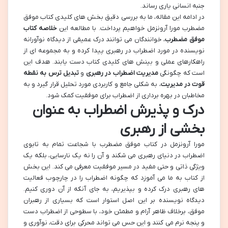
جنبه انسانی یاری رساند.
در ادامه این مقاله، ما به بررسی دقیق بخش های کلیدی کتاب موفق
مضطرب مورا آرونزمل خواهیم پرداخت. با مطالعه این
خلاصه کتاب
موفق مضطرب
، خوانندگان می توانند درک عمیقی از دیدگاه نوآورانه
نویسنده در مورد اضطراب در رهبری پیدا کرده و به مجموعه ای از
راهکارهای عملی و بینش های کلیدی کتاب دست یابند. هدف این
است که چگونگی
مدیریت اضطراب در رهبری
و
تبدیل ترس به نقطه
قوت در مدیریت
، به شکلی جامع و کاربردی مورد تحلیل قرار گیرد و به
مخاطبان در بهره برداری از اضطراب برای موفقیت کمک شود.
درک و پذیرش اضطراب به عنوان
بخشی از رهبری
مورا آرونزمل در کتاب موفق مضطرب با شجاعت تمام به تابوی
اضطراب در دنیای رهبری می شکند و آن را نه یک نارسایی، بلکه یک
ویژگی ذاتی و حتی مفید در مسیر موفقیت معرفی می کند. این بخش
از کتاب به ما می آموزد که چگونه اضطراب را در چارچوب فعالیت
های رهبری درک کرده و بپذیریم، به جای آنکه از آن دوری کنیم.
دیدگاه نویسنده بر این اصل استوار است که بسیاری از رهبران
موفق، برخلاف ظاهر آرام و مطمئن خود، با سطوحی از اضطراب دست
و پنجه نرم می کنند و این حس می تواند محرکی برای دقت، نوآوری و