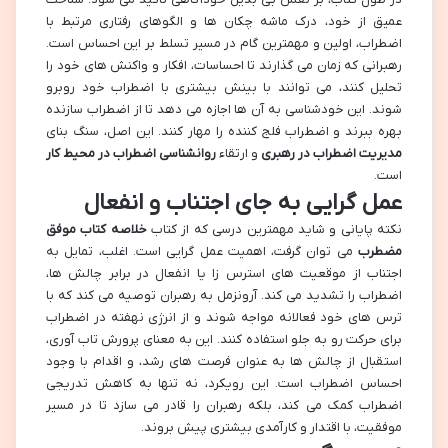
عمیق از خود، درک ماشه چکان ها و الگوهای رفتاری مرتبط با
اضطراب، اولین و مهمترین گام در مسیر تسلط بر این احساس است.
رهبرانی که زمان می گذارند تا احساسات، افکار و واکنش های خود را
تحلیل کنند، می توانند با بینش بیشتری با اضطراب خود روبرو
شوند. این خودشناسی به آن ها اجازه می دهد تا از اضطراب سازنده
بهره ببرند و اضطراب فلج کننده را مهار کنند. این اصل، سنگ بنای
مدیریت اضطراب در رهبری
و ارتقاء
روانشناسی اضطراب در محیط کار
است.
عمل گرایی به جای اجتناب و انفعال
نکته پایانی و شاید مهمترین درسی که از کتاب
خلاصه کتاب موفق
مضطرب
می توان گرفت، اهمیت عمل گرایی است. اغلب، تمایل به
اجتناب از موقعیت های استرس زا یا انفعال در برابر چالش ها،
اضطراب را تشدید می کند. آرونزمل به رهبران توصیه می کند که با
ترس های خود فعالانه مواجه شوند و از انرژی نهفته در اضطراب
برای حرکت رو به جلو استفاده کنند. این به معنای پرورش تاب آوری،
استقبال از چالش ها به عنوان فرصت های رشد، و اقدام با وجود
احساس اضطراب است. این رویکرد، نه تنها به کاهش تدریجی
اضطراب کمک می کند، بلکه رهبران را قادر می سازد تا در مسیر
موفقیت، با اقتدار و کارآمدی بیشتری پیش بروند.