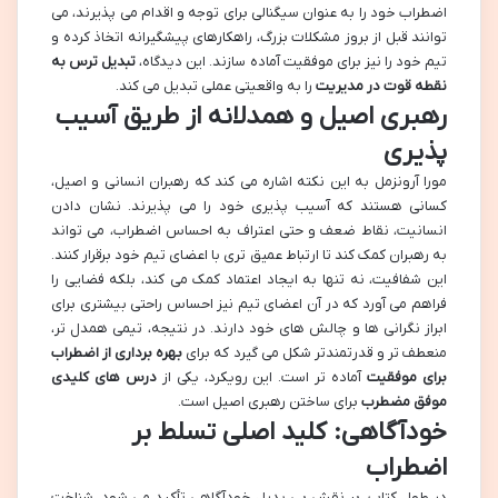
اضطراب خود را به عنوان سیگنالی برای توجه و اقدام می پذیرند، می
توانند قبل از بروز مشکلات بزرگ، راهکارهای پیشگیرانه اتخاذ کرده و
تیم خود را نیز برای موفقیت آماده سازند. این دیدگاه،
تبدیل ترس به
نقطه قوت در مدیریت
را به واقعیتی عملی تبدیل می کند.
رهبری اصیل و همدلانه از طریق آسیب
پذیری
مورا آرونزمل به این نکته اشاره می کند که رهبران انسانی و اصیل،
کسانی هستند که آسیب پذیری خود را می پذیرند. نشان دادن
انسانیت، نقاط ضعف و حتی اعتراف به احساس اضطراب، می تواند
به رهبران کمک کند تا ارتباط عمیق تری با اعضای تیم خود برقرار کنند.
این شفافیت، نه تنها به ایجاد اعتماد کمک می کند، بلکه فضایی را
فراهم می آورد که در آن اعضای تیم نیز احساس راحتی بیشتری برای
ابراز نگرانی ها و چالش های خود دارند. در نتیجه، تیمی همدل تر،
منعطف تر و قدرتمندتر شکل می گیرد که برای
بهره برداری از اضطراب
برای موفقیت
آماده تر است. این رویکرد، یکی از
درس های کلیدی
موفق مضطرب
برای ساختن رهبری اصیل است.
خودآگاهی: کلید اصلی تسلط بر
اضطراب
در طول کتاب، بر نقش بی بدیل خودآگاهی تأکید می شود. شناخت