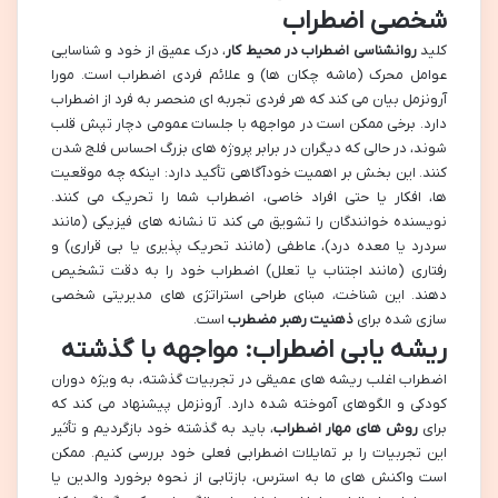
شخصی اضطراب
کلید
روانشناسی اضطراب در محیط کار
، درک عمیق از خود و شناسایی
عوامل محرک (ماشه چکان ها) و علائم فردی اضطراب است. مورا
آرونزمل بیان می کند که هر فردی تجربه ای منحصر به فرد از اضطراب
دارد. برخی ممکن است در مواجهه با جلسات عمومی دچار تپش قلب
شوند، در حالی که دیگران در برابر پروژه های بزرگ احساس فلج شدن
کنند. این بخش بر اهمیت خودآگاهی تأکید دارد: اینکه چه موقعیت
ها، افکار یا حتی افراد خاصی، اضطراب شما را تحریک می کنند.
نویسنده خوانندگان را تشویق می کند تا نشانه های فیزیکی (مانند
سردرد یا معده درد)، عاطفی (مانند تحریک پذیری یا بی قراری) و
رفتاری (مانند اجتناب یا تعلل) اضطراب خود را به دقت تشخیص
دهند. این شناخت، مبنای طراحی استراتژی های مدیریتی شخصی
سازی شده برای
ذهنیت رهبر مضطرب
است.
ریشه یابی اضطراب: مواجهه با گذشته
اضطراب اغلب ریشه های عمیقی در تجربیات گذشته، به ویژه دوران
کودکی و الگوهای آموخته شده دارد. آرونزمل پیشنهاد می کند که
برای
روش های مهار اضطراب
، باید به گذشته خود بازگردیم و تأثیر
این تجربیات را بر تمایلات اضطرابی فعلی خود بررسی کنیم. ممکن
است واکنش های ما به استرس، بازتابی از نحوه برخورد والدین یا