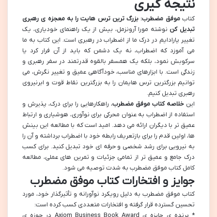
نتیجه گیری
کتاب
موفق مضطرب: بزرگ ترین ترس هایت را به معجزه ی رهبری
تبدیل کن
نوشته مورا آرونزمل، بیش از یک راهنمای خودیاری، یک
تغییر پارادایم در درک ما از اضطراب در رهبری است. این کتاب به ما
می آموزد که اضطراب، نه یک دشمن که باید از آن فرار کرد یا
سرکوبش نمود، بلکه یک همسفر بالقوه قدرتمند در سفر رهبری و
زندگی است. با ابزارهای مناسب، خودآگاهی عمیق و تغییر نگرش، می
توانیم بزرگترین ترس هایمان را به بزرگترین نقاط قوت و ابرنیروی
رهبری تبدیل کنیم.
این
خلاصه کتاب موفق مضطرب
، راهکارهایی را برای درک، پذیرش و
استفاده از اضطراب به عنوان محرکی برای نوآوری، هوشیاری و ارتباط
عمیق تر با دیگران ارائه می دهد. امید است که با مطالعه این بینش
ها، اولین قدم را برای بازتعریف رابطه خود با اضطراب برداشته و آن را
به نیرویی برای رشد شخصی و حرفه ای خود تبدیل کنید. برای کسب
درک جامع و عمیق تر از تمامی جزئیات و تمرین های عملی، مطالعه
کامل کتاب موفق مضطرب به شدت توصیه می شود.
جوایز و افتخارات کتاب موفق مضطرب
کتاب موفق مضطرب به دلیل رویکرد نوآورانه و تأثیرگذار خود، مورد
تحسین گسترده قرار گرفته و افتخارات متعددی کسب کرده است:
* برنده ی جایزه ی Axiom Business Book Award در حوزه ی