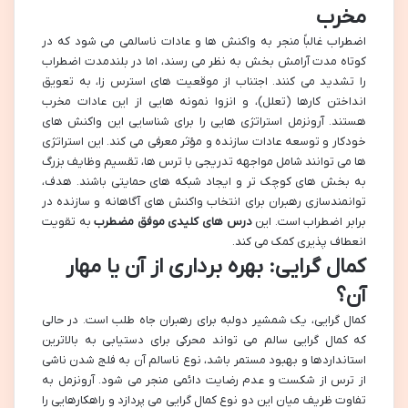
مخرب
اضطراب غالباً منجر به واکنش ها و عادات ناسالمی می شود که در
کوتاه مدت آرامش بخش به نظر می رسند، اما در بلندمدت اضطراب
را تشدید می کنند. اجتناب از موقعیت های استرس زا، به تعویق
انداختن کارها (تعلل)، و انزوا نمونه هایی از این عادات مخرب
هستند. آرونزمل استراتژی هایی را برای شناسایی این واکنش های
خودکار و توسعه عادات سازنده و مؤثر معرفی می کند. این استراتژی
ها می توانند شامل مواجهه تدریجی با ترس ها، تقسیم وظایف بزرگ
به بخش های کوچک تر و ایجاد شبکه های حمایتی باشند. هدف،
توانمندسازی رهبران برای انتخاب واکنش های آگاهانه و سازنده در
برابر اضطراب است. این
درس های کلیدی موفق مضطرب
به تقویت
انعطاف پذیری کمک می کند.
کمال گرایی: بهره برداری از آن یا مهار
آن؟
کمال گرایی، یک شمشیر دولبه برای رهبران جاه طلب است. در حالی
که کمال گرایی سالم می تواند محرکی برای دستیابی به بالاترین
استانداردها و بهبود مستمر باشد، نوع ناسالم آن به فلج شدن ناشی
از ترس از شکست و عدم رضایت دائمی منجر می شود. آرونزمل به
تفاوت ظریف میان این دو نوع کمال گرایی می پردازد و راهکارهایی را