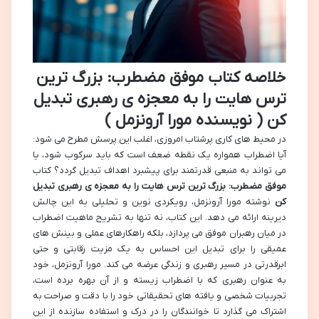
خلاصه کتاب موفق مضطرب: بزرگ ترین
ترس هایت را به معجزه ی رهبری تبدیل
کن ( نویسنده مورا آرونزمل )
در محیط های کاری پرشتاب امروزی، اغلب این پرسش مطرح می شود:
آیا اضطراب همواره یک نقطه ضعف است که باید سرکوب شود، یا
می تواند به منبعی قدرتمند برای پیشبرد اهداف تبدیل گردد؟ کتاب
موفق مضطرب: بزرگ ترین ترس هایت را به معجزه ی رهبری تبدیل
کن
نوشته مورا آرونزمل، رویکردی نوین و تحلیلی به این چالش
دیرینه ارائه می دهد. این کتاب، نه تنها به تشریح ماهیت اضطراب
در میان رهبران موفق می پردازد، بلکه راهکارهای عملی و بینش های
عمیقی را برای تبدیل این احساس به یک مزیت رقابتی و حتی
ابرقدرتی در مسیر رهبری و زندگی عرضه می کند. مورا آرونزمل، خود
به عنوان رهبری که با اضطراب زیسته و از آن بهره برده است،
تجربیات شخصی و یافته های تحقیقاتی خود را با دقت و صراحت به
اشتراک می گذارد تا خوانندگان را در درک و استفاده سازنده از این