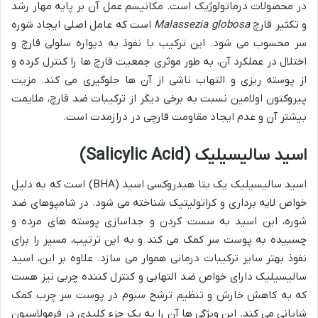
در محصولات درماتولوژیک است. مکانیسم عمل آن بر پایه مهار رشد
و تکثیر قارچ
Malassezia globosa
است که عامل اصلی ایجاد شوره
سر محسوب می شود. این ترکیب با نفوذ به دیواره سلولی قارچ و
اختلال در عملکرد آن، به طور موثری جمعیت قارچ ها را کنترل کرده و
از پوسته ریزی و التهاب ناشی از آن ها جلوگیری می کند. مزیت
پیروکتون اولامین نسبت به برخی دیگر از ترکیبات ضد قارچ، ملایمت
بیشتر آن و عدم ایجاد مقاومت قارچی در درازمدت است.
اسید سالیسیلیک (Salicylic Acid)
اسید سالیسیلیک یک بتا هیدروکسی اسید (BHA) است که به دلیل
خواص لایه برداری و کراتولیتیک شناخته می شود. در شامپوهای ضد
شوره، این اسید به سست کردن و جداسازی پوسته های مرده و
چسبیده به پوست سر کمک می کند و به این ترتیب، مسیر را برای
نفوذ بهتر سایر ترکیبات درمانی هموار می سازد. علاوه بر این، اسید
سالیسیلیک دارای خواص ضد التهابی و کنترل کننده چربی نیز هست
که به کاهش خارش و تنظیم ترشح سبوم در پوست سر چرب کمک
شایانی می کند. این ویژگی ها آن را به یک جزء کلیدی در فرمولاسیون