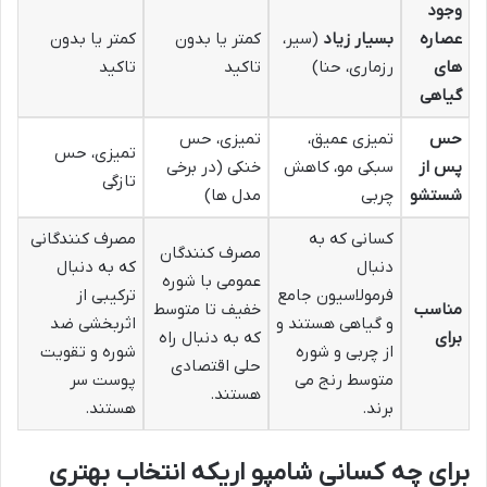
وجود
عصاره
بسیار زیاد
(سیر،
کمتر یا بدون
کمتر یا بدون
های
رزماری، حنا)
تاکید
تاکید
گیاهی
حس
تمیزی عمیق،
تمیزی، حس
تمیزی، حس
پس از
سبکی مو، کاهش
خنکی (در برخی
تازگی
شستشو
چربی
مدل ها)
کسانی که به
مصرف کنندگانی
مصرف کنندگان
دنبال
که به دنبال
عمومی با شوره
فرمولاسیون جامع
ترکیبی از
مناسب
خفیف تا متوسط
و گیاهی هستند و
اثربخشی ضد
برای
که به دنبال راه
از چربی و شوره
شوره و تقویت
حلی اقتصادی
متوسط رنج می
پوست سر
هستند.
برند.
هستند.
برای چه کسانی شامپو اریکه انتخاب بهتری