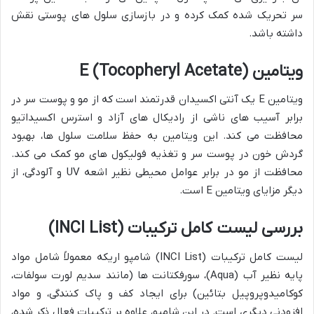
سر تحریک شده کمک کرده و در بازسازی سلول های پوستی نقش
داشته باشد.
ویتامین E (Tocopheryl Acetate)
ویتامین E یک آنتی اکسیدان قدرتمند است که از مو و پوست سر در
برابر آسیب های ناشی از رادیکال های آزاد و استرس اکسیداتیو
محافظت می کند. این ویتامین به حفظ سلامت سلول ها، بهبود
گردش خون در پوست سر و تغذیه فولیکول های مو کمک می کند.
محافظت از مو در برابر عوامل محیطی نظیر اشعه UV و آلودگی، از
دیگر مزایای ویتامین E است.
بررسی لیست کامل ترکیبات (INCI List)
لیست کامل ترکیبات (INCI List) شامپو اریکه معمولاً شامل مواد
پایه نظیر آب (Aqua)، سورفکتانت ها (مانند سدیم لورت سولفات،
کوکامیدوپروپیل بتائین) برای ایجاد کف و پاک کنندگی، و مواد
افزودنی دیگری است. در این شامپو، علاوه بر ترکیبات فعال ذکر شده،