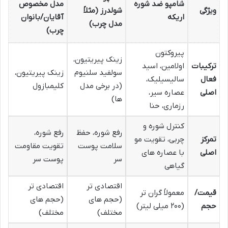
شامپو ضد شوره
مدل مخصوص
ویژگی
شولدرز (مثلاً
اریکه
آقایان/بانوان
مدل چرب)
چرب)
پیروکتون
زینک پیریتیون،
ترکیبات
اولامین، اسید
سولفید سلنیوم
زینک پیریتیون،
فعال
سالیسیلیک،
(در برخی مدل
کلیمبازول
اصلی
عصاره سیر،
ها)
رزماری، حنا
کنترل شوره و
رفع شوره، حفظ
رفع شوره،
تمرکز
چربی، تقویت مو
سلامت پوست
تقویت مقاومت
اصلی
با عصاره های
سر
پوست سر
گیاهی
اقتصادی تر
اقتصادی تر
قیمت/
معمولاً گران تر
(حجم های
(حجم های
حجم
(۲۰۰ میلی لیتر)
مختلف)
مختلف)