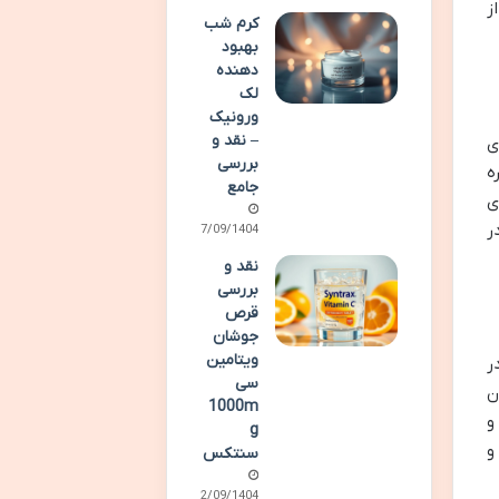
ز
کرم شب
بهبود
دهنده
لک
ورونیک
– نقد و
ی
بررسی
ه
جامع
ی
د در
27/09/1404
نقد و
بررسی
قرص
جوشان
ویتامین
ر
سی
ن
1000m
 و
g
و
سنتکس
22/09/1404