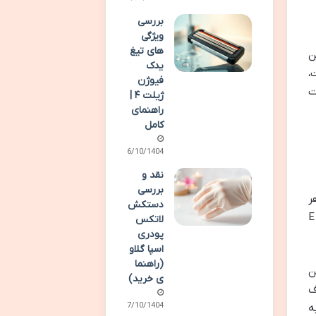
بررسی
ویژگی
های تیغ
ن
یدک
مت پوست،
فیوژن
ت
ژیلت ۴ |
راهنمای
کامل
06/10/1404
نقد و
بررسی
بین ترکیبات آن است. به عنوان مثال، سلنیوم و ویتامین E هر
دستکش
دو آنتی اکسیدان هستند و اثر یکدیگر را در محافظت از سلول ها تقویت می کنند. ویتامین C نیز می تواند ویتامین E
لاتکس
پودری
اسپا گلاو
(راهنما
مین
ی خرید)
ف
07/10/1404
ه