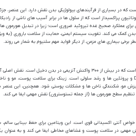
ت که در بسیاری از فرآیندهای بیولوژیکی بدن نقش دارد. این عنصر، جزئ
وتاتیون پراکسیداز است که از سلول ها در برابر آسیب های ناشی از رادیکا
برای عملکرد صحیح غده تیروئید ضروری است؛ زیرا در تبدیل هورمون ها
بدن کمک می کند. تقویت سیستم ایمنی، حمایت از سلامت باروری (به ویژ
ر برخی بیماری های مزمن، از دیگر فواید مهم سلنیوم به شمار می روند.
زینک، یا روی، یک ماده معدنی ضروری دیگر است که در بیش از ۳۰۰ واکنش آنزیمی در بدن دخیل است. نقش اصلی
در سیستم ایمنی، ترمیم زخم ها، سنتز DNA و پروتئین ها و رشد سلولی است. زینک برای سلامت پوست، مو و نا
یزش مو، شکنندگی ناخن ها و مشکلات پوستی شود. همچنین، این عنصر د
 تنظیم سطح هورمون ها (از جمله تستوسترون) نقش مهمی ایفا می کند.
ربی با خواص آنتی اکسیدانی قوی است. این ویتامین برای حفظ بینایی سالم، ب
ش مهمی در سلامت پوست و غشاهای مخاطی ایفا می کند و به عنوان ی