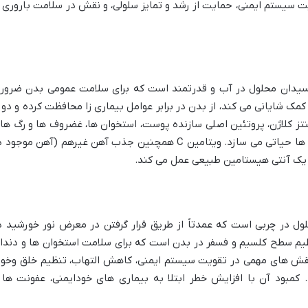
ت سیستم ایمنی، حمایت از رشد و تمایز سلولی، و نقش در سلامت باروری ا
 آنتی اکسیدان محلول در آب و قدرتمند است که برای سلامت عمومی بدن ضرور
ک شایانی می کند، از بدن در برابر عوامل بیماری زا محافظت کرده و دور
نتز کلاژن، پروتئین اصلی سازنده پوست، استخوان ها، غضروف ها و رگ ها
خونی، آن را برای سلامت پوست و ترمیم زخم ها حیاتی می سازد. ویتامین C همچنین جذب آهن غیرهم (آهن موجو
ن یک آنتی هیستامین طبیعی عمل می کند.
امین محلول در چربی است که عمدتاً از طریق قرار گرفتن در معرض نور خورشید د
م سطح کلسیم و فسفر در بدن است که برای سلامت استخوان ها و دندا
حیاتی است. علاوه بر این، ویتامین D3 نقش های مهمی در تقویت سیستم ایمنی، کاهش التهاب، تنظیم خلق وخو
 کمبود آن با افزایش خطر ابتلا به بیماری های خودایمنی، عفونت ها 