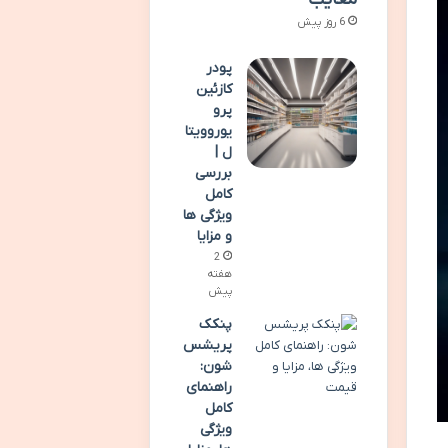
6 روز پیش
پودر
کازئین
پرو
یوروویتا
ل |
بررسی
کامل
ویژگی ها
و مزایا
2
هفته
پیش
پنکک
پریشس
شون:
راهنمای
کامل
ویژگی