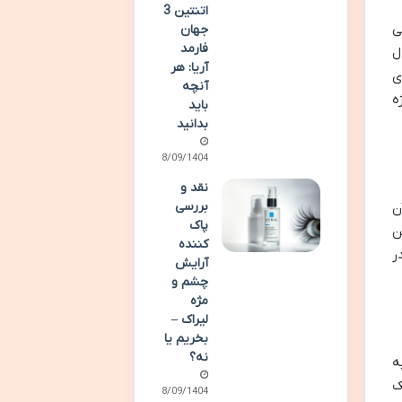
اتنتین 3
ی
جهان
فارمد
ل
آریا: هر
ی
آنچه
ه
باید
بدانید
28/09/1404
نقد و
بررسی
 آن
پاک
خن
کننده
ر
آرایش
چشم و
مژه
لیراک –
بخریم یا
نه؟
ه
ک
28/09/1404