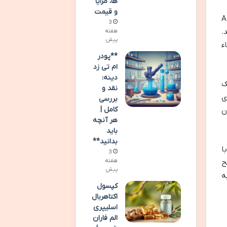
ها، مزایا
و قیمت
 ویت، مکملی غذایی است که به دلیل ترکیبات غنی خود از جمله سلنیوم، زینک، و ویتامین های A،
3
.
هفته
پیش
ء
**پودر
ام تی زد
دینه:
ک
نقد و
ی
بررسی
کامل |
ن
هر آنچه
باید
بدانید**
ا
3
هفته
ح
پیش
ه
کپسول
اکتاهربال
اسلیپری
الم فاران