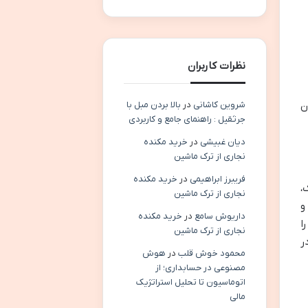
نظرات کاربران
ن
شروین کاشانی
در
بالا بردن مبل با
جرثقیل : راهنمای جامع و کاربردی
دیان غبیشی
در
خرید مکنده
نجاری از ترک ماشین
فریبرز ابراهیمی
در
خرید مکنده
،
نجاری از ترک ماشین
و
داریوش سامع
در
خرید مکنده
 را
نجاری از ترک ماشین
در
محمود خوش قلب
در
هوش
مصنوعی در حسابداری؛ از
اتوماسیون تا تحلیل استراتژیک
مالی