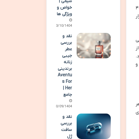
شیمی |
خواص و
یی تحت لیسانس شرکت Starvit بلژیک است که در بسته بندی های ۴۰
ویژگی ها
ر
03/10/1404
نقد و
ی
بررسی
ز
عطر
جیبی
.
زنانه
و
برندینی
Aventu
s For
Her |
جامع
ر
30/09/1404
ی
نقد و
بررسی
سافت
ژل