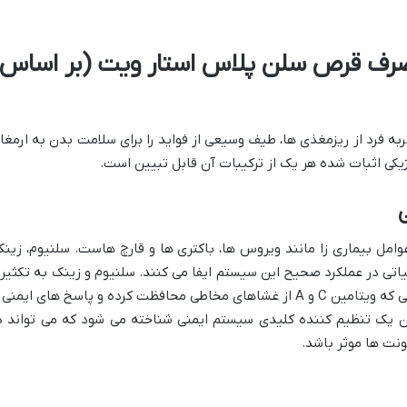
مصرف قرص سلن پلاس استار ویت (بر اساس
 فرد از ریزمغذی ها، طیف وسیعی از فواید را برای سلامت بدن به ارمغا
ژیکی اثبات شده هر یک از ترکیبات آن قابل تبیین است.
امل بیماری زا مانند ویروس ها، باکتری ها و قارچ هاست. سلنیوم، زینک
همگی نقش های حیاتی در عملکرد صحیح این سیستم ایفا می کنند. سلنیوم و زینک به تکثیر 
تمایز سلول های ایمنی کمک می کنند، در حالی که ویتامین C و A از غشاهای مخاطی محافظت کرده و پاسخ های ایمنی
. ویتامین D3 نیز به عنوان یک تنظیم کننده کلیدی سیستم ایمنی شناخته می شود که می تواند 
نت ها موثر باشد.