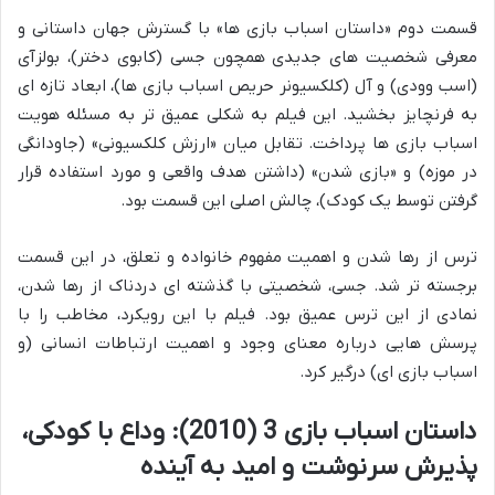
قسمت دوم «داستان اسباب بازی ها» با گسترش جهان داستانی و
معرفی شخصیت های جدیدی همچون جسی (کابوی دختر)، بولزآی
(اسب وودی) و آل (کلکسیونر حریص اسباب بازی ها)، ابعاد تازه ای
به فرنچایز بخشید. این فیلم به شکلی عمیق تر به مسئله هویت
اسباب بازی ها پرداخت. تقابل میان «ارزش کلکسیونی» (جاودانگی
در موزه) و «بازی شدن» (داشتن هدف واقعی و مورد استفاده قرار
گرفتن توسط یک کودک)، چالش اصلی این قسمت بود.
ترس از رها شدن و اهمیت مفهوم خانواده و تعلق، در این قسمت
برجسته تر شد. جسی، شخصیتی با گذشته ای دردناک از رها شدن،
نمادی از این ترس عمیق بود. فیلم با این رویکرد، مخاطب را با
پرسش هایی درباره معنای وجود و اهمیت ارتباطات انسانی (و
اسباب بازی ای) درگیر کرد.
داستان اسباب بازی 3 (2010): وداع با کودکی،
پذیرش سرنوشت و امید به آینده