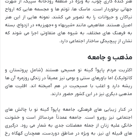
هنر کنده کاری چوب، به ویژه در منطقه رودخانه سپیک، از شهرت
جهانی برخوردار است. ماسک ها، توتم ها و مجسمه هایی که ارواح
نیاکان و حیوانات را به تصویر می کشند، نمونه هایی از این هنر
اصیل هستند. مفاهیمی مانند «شیربها» و «جهیزیه» در ازدواج، بسته
به فرهنگ های مختلف، به شیوه های متفاوتی اجرا می شوند که
نشان از پیچیدگی ساختار اجتماعی دارد.
مذهب و جامعه
اکثریت مردم پاپوآ گینه نو مسیحی هستند (شامل پروتستان و
کاتولیک)، اما باورهای سنتی و بومی نیز عمیقاً در زندگی روزمره آن ها
ریشه دارد و اغلب با مسیحیت در هم آمیخته اند. اقلیت های
مذهبی دیگری نیز در این کشور حضور دارند.
در کنار زیبایی های فرهنگی، جامعه پاپوآ گینه نو با چالش های
اجتماعی نیز روبرو است. جامعه عمدتاً مردسالار است و خشونت
خانگی علیه زنان از جمله معضلات جدی به شمار می رود. درگیری
های قبیله ای نیز، به ویژه در مناطق دوردست، همچنان گهگاه رخ