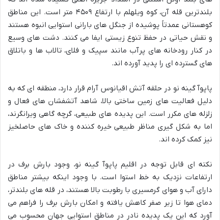
بلندترین قله آن، کوه ویلهلم با ارتفاع ۴۵۰۹ متر است. این مناطق
کوهستانی عمدتاً پوشیده از جنگل های بارانی استوایی انبوه هستند
و نقش حیاتی در حفظ تنوع زیستی ایفا می کنند. دشت های وسیع
در کنار رودخانه های پرآب مانند سپیک و فلای، تالاب ها و باتلاق
های گسترده ای را پدید آورده اند.
پاپوآ گینه نو در حلقه آتش اقیانوس آرام قرار دارد، منطقه ای که به
دلیل فعالیت های زمین ساختی بالا، شاهد آتشفشان های فعال و
زلزله های مکرر است. این پدیده های طبیعی، گرچه گاهی ویرانگرند،
اما به شکل گیری مناظر طبیعی خیره کننده و خاک های حاصلخیز
نیز کمک کرده اند.
نکته ای قابل توجه در اقلیم پاپوآ گینه نو، وجود بارش برف در
ارتفاعات نزدیک به خط استوا است. با وجود اینکه بیشتر مناطق
دارای آب و هوای گرمسیری با رطوبت بالا هستند، در قله های بلندتر،
دمای هوا تا زیر صفر کاهش یافته و امکان بارش برف را فراهم می
آورد که این یک پدیده نادر در مناطق استوایی جهان محسوب می