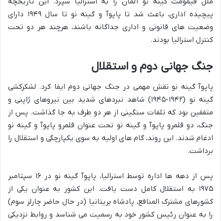
ملل قیمومت گینه نو آلمان را به استرالیا سپرد. این تاریخچه
پیچیده اداری، باعث شد تا پاپوآ و گینه نو تا سال ۱۹۴۹ دارای
وضعیت های قانونی و اداری جداگانه باشند، هرچند هر دو تحت
کنترل استرالیا بودند.
جنگ جهانی دوم و استقلال
پاپوآ گینه نو نقش مهمی در جنگ جهانی دوم ایفا کرد. لشکرکشی
گینه نو (۱۹۴۲-۱۹۴۵) شاهد نبردهای شدید بین نیروهای ژاپنی و
متفقین بود که تلفات سنگینی از هر دو طرف به جا گذاشت. پس از
جنگ، دو قلمرو پاپوآ و گینه نو تحت عنوان قلمرو پاپوآ و گینه نو
ادغام شدند. این روند، گام های اولیه به سوی یکپارچگی و استقلال را
برداشت.
پس از دهه ها اداره توسط استرالیا، پاپوآ گینه نو در ۱۶ سپتامبر
۱۹۷۵ به استقلال کامل دست یافت. این کشور به عنوان یکی از
کشورهای مشترک المنافع، پادشاه بریتانیا (در حال حاضر چارلز سوم)
را به عنوان رئیس کشور خود به رسمیت می شناسد و روابط نزدیکی