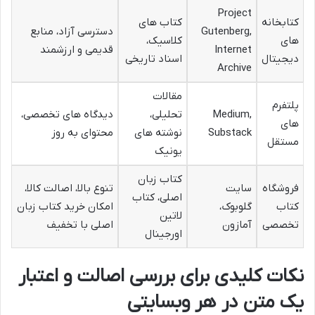
Project
کتابخانه
کتاب های
Gutenberg,
دسترسی آزاد، منابع
های
کلاسیک،
Internet
قدیمی و ارزشمند
دیجیتال
اسناد تاریخی
Archive
مقالات
پلتفرم
Medium,
تحلیلی،
دیدگاه های تخصصی،
های
Substack
نوشته های
محتوای به روز
مستقل
یونیک
کتاب زبان
فروشگاه
سایت
تنوع بالا، اصالت کالا،
اصلی، کتاب
کتاب
گلوبوک،
امکان خرید کتاب زبان
لاتین
تخصصی
آمازون
اصلی با تخفیف
اورجینال
نکات کلیدی برای بررسی اصالت و اعتبار
یک متن در هر وبسایتی