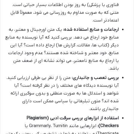
فناوری یا پزشکی) به روز بودن اطلاعات بسیار حیاتی است.
متنی که به صورت مداوم به روزرسانی می شود، معمولاً قابل
اعتمادتر است.
ارجاعات و منابع استفاده شده:
یک متن اورجینال و معتبر، به
منابع خود ارجاع می دهد. بررسی کنید که آیا نویسنده به منابع
دیگر (کتاب ها، مقالات، گزارش ها) ارجاع داده است؟ آیا این
منابع، خود معتبر و شناخته شده هستند؟ عدم وجود ارجاعات
یا ارجاع به منابع نامعتبر، می تواند نشانه ای از ضعف متن
باشد.
بررسی تعصب و جانبداری:
متن را از نظر بی طرفی ارزیابی کنید.
آیا نویسنده دیدگاه های مختلف را در نظر گرفته است؟ آیا
شواهد و استدلال ها به صورت منطقی و بدون سوگیری ارائه
شده اند؟ متون تبلیغاتی یا سیاسی ممکن است دارای
جانبداری باشند.
استفاده از ابزارهای بررسی سرقت ادبی (Plagiarism
Checkers):
ابزارهایی مانند Grammarly، Turnitin یا
iThenticate می توانند به شما در تشخیص کپی بودن یک متن