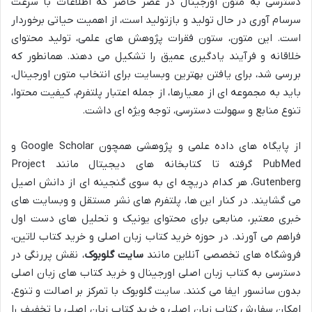
دسترسی به متون اورجینال در عصر حاضر که اطلاعات با سرعت
سرسام آوری در حال تولید و بازتولید است، از اهمیت حیاتی برخوردار
است. این متون، ستون فقرات پژوهش های علمی، تولید محتوای
خلاقانه و فرآیند یادگیری عمیق را تشکیل می دهند. همانطور که
بررسی شد، برای یافتن بهترین وبسایت برای انتخاب متون اورجینال،
باید به مجموعه ای از معیارها، از جمله اعتبار پلتفرم، کیفیت محتوا،
تنوع منابع و سهولت دسترسی، توجه ویژه ای داشت.
از پایگاه های داده علمی و پژوهشی همچون Google Scholar و
PubMed گرفته تا کتابخانه های دیجیتال مانند Project
Gutenberg، هر کدام دریچه ای به سوی گنجینه ای از دانش اصیل
می گشایند. در کنار این ها، پلتفرم های نشر مستقل و وبسایت های
خبری معتبر، منابعی برای محتوای یونیک و تحلیل های دست اول
فراهم می آورند. در حوزه خرید کتاب زبان اصلی و خرید کتاب لاتین،
فروشگاه های تخصصی آنلاین مانند
سایت گلوبوک
، نقش پررنگی در
دسترسی به کتاب زبان اصلی اورجینال و خرید کتاب های زبان اصلی
بدون سانسور ایفا می کنند. سایت گلوبوک با تمرکز بر اصالت و تنوع،
امکان سفارش کتاب زبان اصلی و خرید کتاب زبان اصلی با تخفیف را