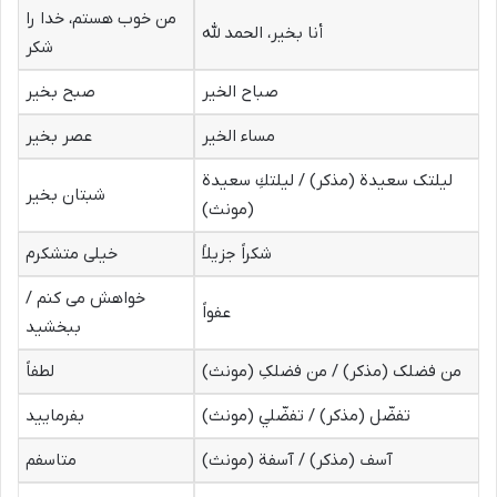
من خوب هستم، خدا را
أنا بخیر، الحمد لله
شکر
صباح الخیر
صبح بخیر
مساء الخیر
عصر بخیر
لیلتک سعیدة (مذکر) / لیلتكِ سعیدة
شبتان بخیر
(مونث)
شكراً جزیلاً
خیلی متشکرم
خواهش می کنم /
عفواً
ببخشید
من فضلک (مذکر) / من فضلکِ (مونث)
لطفاً
تفضّل (مذکر) / تفضّلي (مونث)
بفرمایید
آسف (مذکر) / آسفة (مونث)
متاسفم