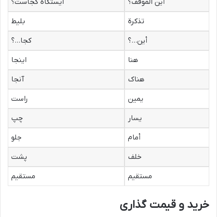
أین الموقف؟
ایستگاه کجاست؟
تذکرة
بلیط
أین…؟
کجا…؟
هنا
اینجا
هناک
آنجا
یمین
راست
یسار
چپ
أمام
جلو
خلف
پشت
مستقیم
مستقیم
خرید و قیمت گذاری