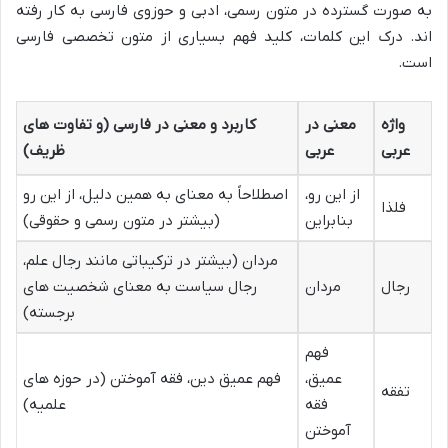
به صورت گسترده در متون رسمی، ادبی و حوزوی فارسی به کار رفته
اند. درک این کلمات، کلید فهم بسیاری از متون تخصصی فارسی
است.
واژه
معنی در
کاربرد و معنی در فارسی (و تفاوت های
عربی
عربی
ظریف)
از این رو،
اصطلاحاً به معنای به همین دلیل، از این رو
فلذا
بنابراین
(بیشتر در متون رسمی و حقوقی)
مردان (بیشتر در ترکیباتی مانند رجال علم،
رجال
مردان
رجال سیاست به معنای شخصیت های
برجسته)
فهم
عمیق،
فهم عمیق دین، فقه آموختن (در حوزه های
تفقه
فقه
علمیه)
آموختن