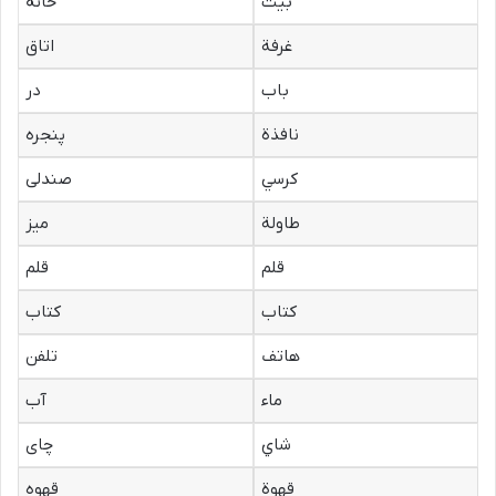
بیت
خانه
غرفة
اتاق
باب
در
نافذة
پنجره
کرسي
صندلی
طاولة
میز
قلم
قلم
کتاب
کتاب
هاتف
تلفن
ماء
آب
شاي
چای
قهوة
قهوه