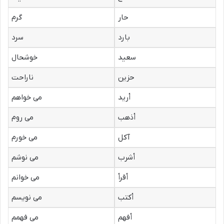
حار
گرم
بارد
سرد
سعید
خوشحال
حزین
ناراحت
أرید
می خواهم
أذهب
می روم
آکل
می خورم
أشرب
می نوشم
أقرأ
می خوانم
أکتب
می نویسم
أفهم
می فهمم