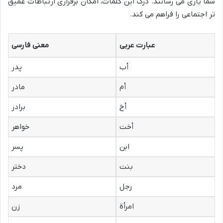
شما یاری می رسانند. درک این کلمات، امکان برقراری ارتباطات عمیق
تر اجتماعی را فراهم می کند.
عبارت عربی
معنی فارسی
أب
پدر
أم
مادر
أخ
برادر
أخت
خواهر
ابن
پسر
بنت
دختر
رجل
مرد
امرأة
زن