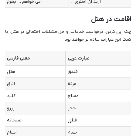
أریدُ أنْ أشتری…
می خواهم … بخرم
اقامت در هتل
چک این کردن، درخواست خدمات، و حل مشکلات احتمالی در هتل، با
کمک این عبارات ساده تر خواهد بود.
عبارت عربی
معنی فارسی
فندق
هتل
غرفة
اتاق
مفتاح
کلید
حجز
رزرو
فطور
صبحانه
حمام
حمام